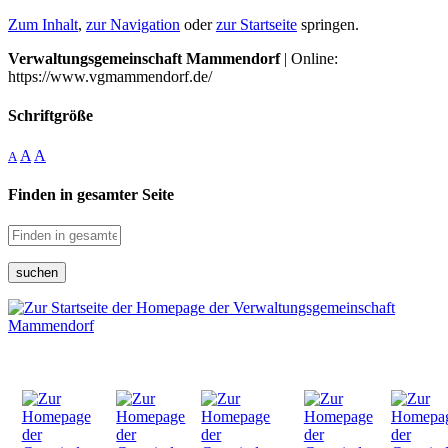
Zum Inhalt
,
zur Navigation
oder
zur Startseite
springen.
Verwaltungsgemeinschaft Mammendorf
| Online:
https://www.vgmammendorf.de/
Schriftgröße
A
A
A
Finden in gesamter Seite
suchen