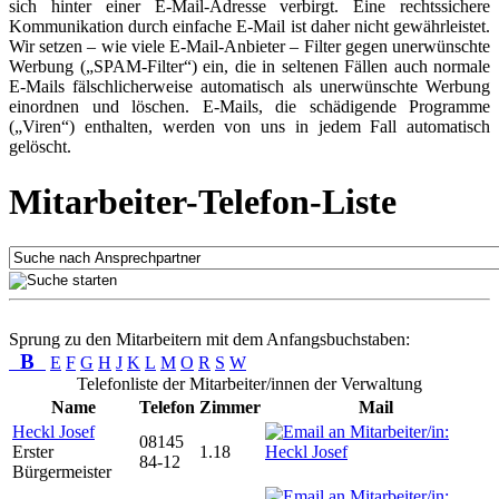
sich hinter einer E-Mail-Adresse verbirgt. Eine rechtssichere
Kommunikation durch einfache E-Mail ist daher nicht gewährleistet.
Wir setzen – wie viele E-Mail-Anbieter – Filter gegen unerwünschte
Werbung („SPAM-Filter“) ein, die in seltenen Fällen auch normale
E-Mails fälschlicherweise automatisch als unerwünschte Werbung
einordnen und löschen. E-Mails, die schädigende Programme
(„Viren“) enthalten, werden von uns in jedem Fall automatisch
gelöscht.
Mitarbeiter-Telefon-Liste
Sprung zu den Mitarbeitern mit dem Anfangsbuchstaben:
B
E
F
G
H
J
K
L
M
O
R
S
W
Telefonliste der Mitarbeiter/innen der Verwaltung
Name
Telefon
Zimmer
Mail
Heckl Josef
08145
Erster
1.18
84-12
Bürgermeister