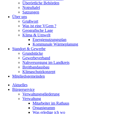
Überörtliche Behörden
Notruftafel
Satzungen
Über uns
Grußwort
Was ist eine VGem ?
Geografische Lage
Klima & Umwelt
Energienutzungsplan
Kommunale Wärmeplanung
Standort & Gewerbe
Grundstücke
Gewerbeverband
Nahversorgung im Landkreis
Breitbandausbau
Klimaschutzkonzept
Mitgliedsgemeinden
Aktuelles
Bürgerservice
Verwaltungsgliederung
Verwaltung
Mitarbeiter im Rathaus
Organigramm
Was erledige ich wo