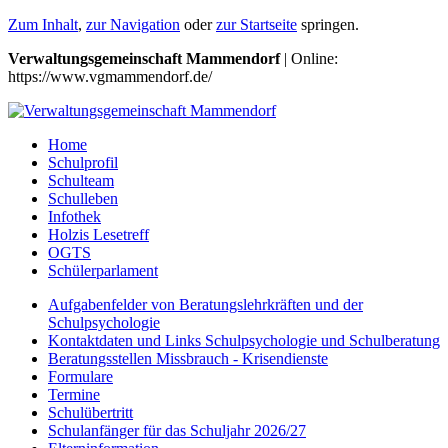
Zum Inhalt
,
zur Navigation
oder
zur Startseite
springen.
Verwaltungsgemeinschaft Mammendorf
| Online:
https://www.vgmammendorf.de/
Home
Schulprofil
Schulteam
Schulleben
Infothek
Holzis Lesetreff
OGTS
Schülerparlament
Aufgabenfelder von Beratungslehrkräften und der
Schulpsychologie
Kontaktdaten und Links Schulpsychologie und Schulberatung
Beratungsstellen Missbrauch - Krisendienste
Formulare
Termine
Schulübertritt
Schulanfänger für das Schuljahr 2026/27