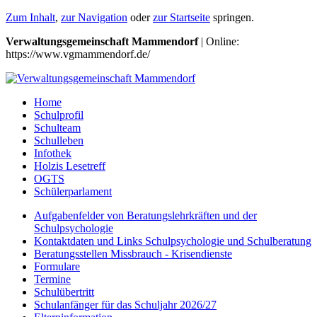
Zum Inhalt
,
zur Navigation
oder
zur Startseite
springen.
Verwaltungsgemeinschaft Mammendorf
| Online:
https://www.vgmammendorf.de/
Home
Schulprofil
Schulteam
Schulleben
Infothek
Holzis Lesetreff
OGTS
Schülerparlament
Aufgabenfelder von Beratungslehrkräften und der
Schulpsychologie
Kontaktdaten und Links Schulpsychologie und Schulberatung
Beratungsstellen Missbrauch - Krisendienste
Formulare
Termine
Schulübertritt
Schulanfänger für das Schuljahr 2026/27