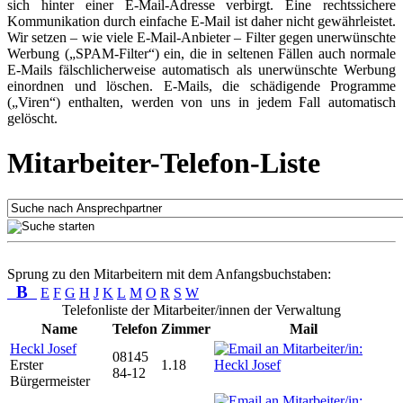
sich hinter einer E-Mail-Adresse verbirgt. Eine rechtssichere
Kommunikation durch einfache E-Mail ist daher nicht gewährleistet.
Wir setzen – wie viele E-Mail-Anbieter – Filter gegen unerwünschte
Werbung („SPAM-Filter“) ein, die in seltenen Fällen auch normale
E-Mails fälschlicherweise automatisch als unerwünschte Werbung
einordnen und löschen. E-Mails, die schädigende Programme
(„Viren“) enthalten, werden von uns in jedem Fall automatisch
gelöscht.
Mitarbeiter-Telefon-Liste
Sprung zu den Mitarbeitern mit dem Anfangsbuchstaben:
B
E
F
G
H
J
K
L
M
O
R
S
W
Telefonliste der Mitarbeiter/innen der Verwaltung
Name
Telefon
Zimmer
Mail
Heckl Josef
08145
Erster
1.18
84-12
Bürgermeister