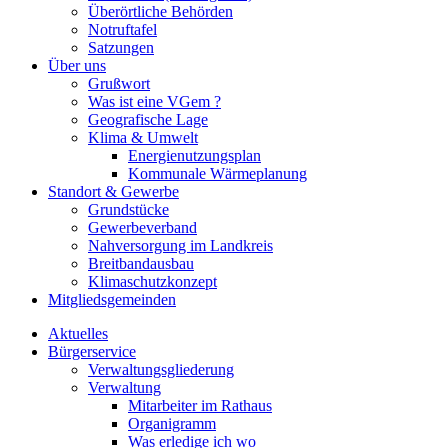
Überörtliche Behörden
Notruftafel
Satzungen
Über uns
Grußwort
Was ist eine VGem ?
Geografische Lage
Klima & Umwelt
Energienutzungsplan
Kommunale Wärmeplanung
Standort & Gewerbe
Grundstücke
Gewerbeverband
Nahversorgung im Landkreis
Breitbandausbau
Klimaschutzkonzept
Mitgliedsgemeinden
Aktuelles
Bürgerservice
Verwaltungsgliederung
Verwaltung
Mitarbeiter im Rathaus
Organigramm
Was erledige ich wo