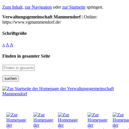
Zum Inhalt
,
zur Navigation
oder
zur Startseite
springen.
Verwaltungsgemeinschaft Mammendorf
| Online:
https://www.vgmammendorf.de/
Schriftgröße
A
A
A
Finden in gesamter Seite
suchen