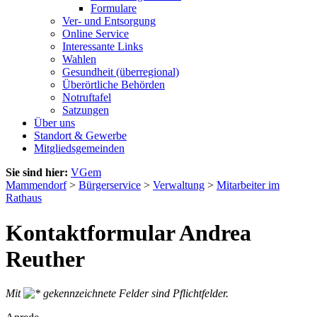
Formulare
Ver- und Entsorgung
Online Service
Interessante Links
Wahlen
Gesundheit (überregional)
Überörtliche Behörden
Notruftafel
Satzungen
Über uns
Standort & Gewerbe
Mitgliedsgemeinden
Sie sind hier:
VGem
Mammendorf
>
Bürgerservice
>
Verwaltung
>
Mitarbeiter im
Rathaus
Kontaktformular Andrea
Reuther
Mit
gekennzeichnete Felder sind Pflichtfelder.