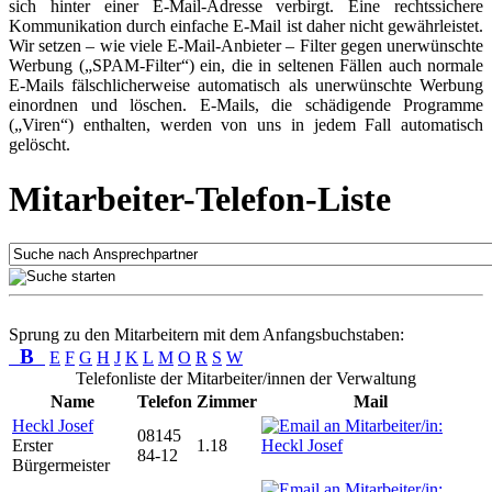
sich hinter einer E-Mail-Adresse verbirgt. Eine rechtssichere
Kommunikation durch einfache E-Mail ist daher nicht gewährleistet.
Wir setzen – wie viele E-Mail-Anbieter – Filter gegen unerwünschte
Werbung („SPAM-Filter“) ein, die in seltenen Fällen auch normale
E-Mails fälschlicherweise automatisch als unerwünschte Werbung
einordnen und löschen. E-Mails, die schädigende Programme
(„Viren“) enthalten, werden von uns in jedem Fall automatisch
gelöscht.
Mitarbeiter-Telefon-Liste
Sprung zu den Mitarbeitern mit dem Anfangsbuchstaben:
B
E
F
G
H
J
K
L
M
O
R
S
W
Telefonliste der Mitarbeiter/innen der Verwaltung
Name
Telefon
Zimmer
Mail
Heckl Josef
08145
Erster
1.18
84-12
Bürgermeister