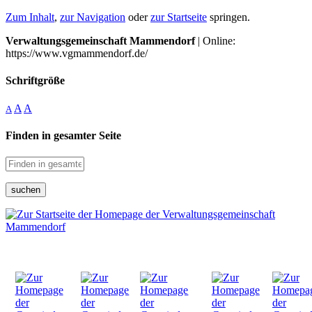
Zum Inhalt
,
zur Navigation
oder
zur Startseite
springen.
Verwaltungsgemeinschaft Mammendorf
| Online:
https://www.vgmammendorf.de/
Schriftgröße
A
A
A
Finden in gesamter Seite
suchen