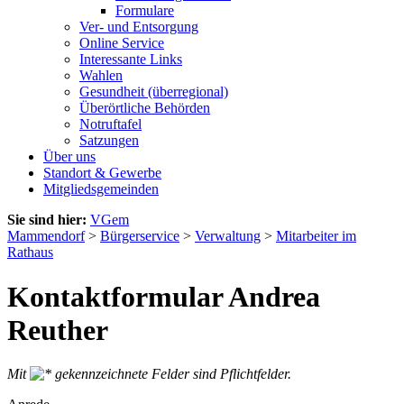
Formulare
Ver- und Entsorgung
Online Service
Interessante Links
Wahlen
Gesundheit (überregional)
Überörtliche Behörden
Notruftafel
Satzungen
Über uns
Standort & Gewerbe
Mitgliedsgemeinden
Sie sind hier:
VGem
Mammendorf
>
Bürgerservice
>
Verwaltung
>
Mitarbeiter im
Rathaus
Kontaktformular Andrea
Reuther
Mit
gekennzeichnete Felder sind Pflichtfelder.