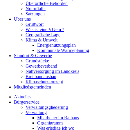
Überörtliche Behörden
Notruftafel
Satzungen
Über uns
Grußwort
Was ist eine VGem ?
Geografische Lage
Klima & Umwelt
Energienutzungsplan
Kommunale Wärmeplanung
Standort & Gewerbe
Grundstücke
Gewerbeverband
Nahversorgung im Landkreis
Breitbandausbau
Klimaschutzkonzept
Mitgliedsgemeinden
Aktuelles
Bürgerservice
Verwaltungsgliederung
Verwaltung
Mitarbeiter im Rathaus
Organigramm
Was erledige ich wo