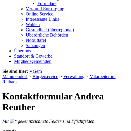
Formulare
Ver- und Entsorgung
Online Service
Interessante Links
Wahlen
Gesundheit (überregional)
Überörtliche Behörden
Notruftafel
Satzungen
Über uns
Standort & Gewerbe
Mitgliedsgemeinden
Sie sind hier:
VGem
Mammendorf
>
Bürgerservice
>
Verwaltung
>
Mitarbeiter im
Rathaus
Kontaktformular Andrea
Reuther
Mit
gekennzeichnete Felder sind Pflichtfelder.