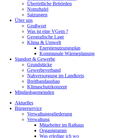
Überörtliche Behörden
Notruftafel
Satzungen
Über uns
Grußwort
Was ist eine VGem ?
Geografische Lage
Klima & Umwelt
Energienutzungsplan
Kommunale Wärmeplanung
Standort & Gewerbe
Grundstücke
Gewerbeverband
Nahversorgung im Landkreis
Breitbandausbau
Klimaschutzkonzept
Mitgliedsgemeinden
Aktuelles
Bürgerservice
Verwaltungsgliederung
Verwaltung
Mitarbeiter im Rathaus
Organigramm
Was erledige ich wo