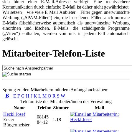
sich hinter einer E-Mail-Adresse verbirgt. Eine rechtssichere
Kommunikation durch einfache E-Mail ist daher nicht gewährleistet.
Wir setzen – wie viele E-Mail-Anbieter – Filter gegen unerwünschte
Werbung („SPAM-Filter“) ein, die in seltenen Fällen auch normale
E-Mails fälschlicherweise automatisch als unerwünschte Werbung
einordnen und löschen. E-Mails, die schädigende Programme
(„Viren“) enthalten, werden von uns in jedem Fall automatisch
gelöscht.
Mitarbeiter-Telefon-Liste
Sprung zu den Mitarbeitern mit dem Anfangsbuchstaben:
B
E
F
G
H
J
K
L
M
O
R
S
W
Telefonliste der Mitarbeiter/innen der Verwaltung
Name
Telefon
Zimmer
Mail
Heckl Josef
08145
Erster
1.18
84-12
Bürgermeister