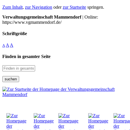
Zum Inhalt
,
zur Navigation
oder
zur Startseite
springen.
Verwaltungsgemeinschaft Mammendorf
| Online:
https://www.vgmammendorf.de/
Schriftgröße
A
A
A
Finden in gesamter Seite
suchen