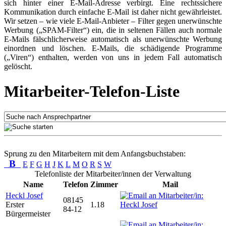
sich hinter einer E-Mail-Adresse verbirgt. Eine rechtssichere
Kommunikation durch einfache E-Mail ist daher nicht gewährleistet.
Wir setzen – wie viele E-Mail-Anbieter – Filter gegen unerwünschte
Werbung („SPAM-Filter“) ein, die in seltenen Fällen auch normale
E-Mails fälschlicherweise automatisch als unerwünschte Werbung
einordnen und löschen. E-Mails, die schädigende Programme
(„Viren“) enthalten, werden von uns in jedem Fall automatisch
gelöscht.
Mitarbeiter-Telefon-Liste
Sprung zu den Mitarbeitern mit dem Anfangsbuchstaben:
B
E
F
G
H
J
K
L
M
O
R
S
W
Telefonliste der Mitarbeiter/innen der Verwaltung
Name
Telefon
Zimmer
Mail
Heckl Josef
08145
Erster
1.18
84-12
Bürgermeister