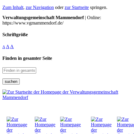
Zum Inhalt
,
zur Navigation
oder
zur Startseite
springen.
Verwaltungsgemeinschaft Mammendorf
| Online:
https://www.vgmammendorf.de/
Schriftgröße
A
A
A
Finden in gesamter Seite
suchen