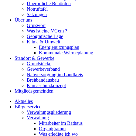
Überörtliche Behörden
Notruftafel
Satzungen
Über uns
Grußwort
Was ist eine VGem ?
Geografische Lage
Klima & Umwelt
Energienutzungsplan
Kommunale Wärmeplanung
Standort & Gewerbe
Grundstücke
Gewerbeverband
Nahversorgung im Landkreis
Breitbandausbau
Klimaschutzkonzept
Mitgliedsgemeinden
Aktuelles
Bürgerservice
Verwaltungsgliederung
Verwaltung
Mitarbeiter im Rathaus
Organigramm
Was erledige ich wo