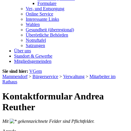
Formulare
Ver- und Entsorgung
Online Service
Interessante Links
Wahlen
Gesundheit (überregional)
Überörtliche Behörden
Notruftafel
Satzungen
Über uns
Standort & Gewerbe
Mitgliedsgemeinden
Sie sind hier:
VGem
Mammendorf
>
Bürgerservice
>
Verwaltung
>
Mitarbeiter im
Rathaus
Kontaktformular Andrea
Reuther
Mit
gekennzeichnete Felder sind Pflichtfelder.