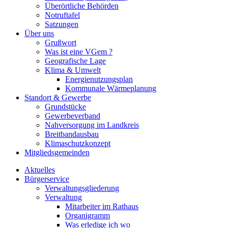
Überörtliche Behörden
Notruftafel
Satzungen
Über uns
Grußwort
Was ist eine VGem ?
Geografische Lage
Klima & Umwelt
Energienutzungsplan
Kommunale Wärmeplanung
Standort & Gewerbe
Grundstücke
Gewerbeverband
Nahversorgung im Landkreis
Breitbandausbau
Klimaschutzkonzept
Mitgliedsgemeinden
Aktuelles
Bürgerservice
Verwaltungsgliederung
Verwaltung
Mitarbeiter im Rathaus
Organigramm
Was erledige ich wo