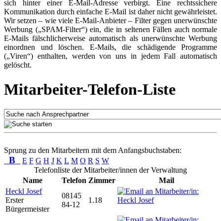
sich hinter einer E-Mail-Adresse verbirgt. Eine rechtssichere
Kommunikation durch einfache E-Mail ist daher nicht gewährleistet.
Wir setzen – wie viele E-Mail-Anbieter – Filter gegen unerwünschte
Werbung („SPAM-Filter“) ein, die in seltenen Fällen auch normale
E-Mails fälschlicherweise automatisch als unerwünschte Werbung
einordnen und löschen. E-Mails, die schädigende Programme
(„Viren“) enthalten, werden von uns in jedem Fall automatisch
gelöscht.
Mitarbeiter-Telefon-Liste
Sprung zu den Mitarbeitern mit dem Anfangsbuchstaben:
B
E
F
G
H
J
K
L
M
O
R
S
W
Telefonliste der Mitarbeiter/innen der Verwaltung
Name
Telefon
Zimmer
Mail
Heckl Josef
08145
Erster
1.18
84-12
Bürgermeister