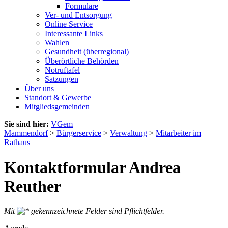
Formulare
Ver- und Entsorgung
Online Service
Interessante Links
Wahlen
Gesundheit (überregional)
Überörtliche Behörden
Notruftafel
Satzungen
Über uns
Standort & Gewerbe
Mitgliedsgemeinden
Sie sind hier:
VGem
Mammendorf
>
Bürgerservice
>
Verwaltung
>
Mitarbeiter im
Rathaus
Kontaktformular Andrea
Reuther
Mit
gekennzeichnete Felder sind Pflichtfelder.