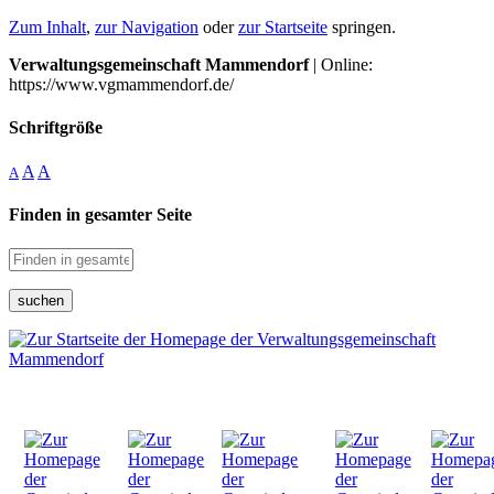
Zum Inhalt
,
zur Navigation
oder
zur Startseite
springen.
Verwaltungsgemeinschaft Mammendorf
| Online:
https://www.vgmammendorf.de/
Schriftgröße
A
A
A
Finden in gesamter Seite
suchen