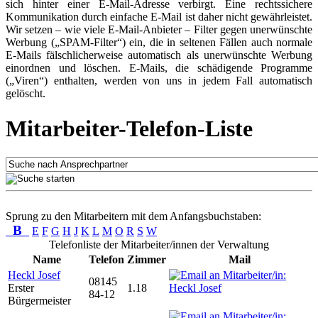
sich hinter einer E-Mail-Adresse verbirgt. Eine rechtssichere
Kommunikation durch einfache E-Mail ist daher nicht gewährleistet.
Wir setzen – wie viele E-Mail-Anbieter – Filter gegen unerwünschte
Werbung („SPAM-Filter“) ein, die in seltenen Fällen auch normale
E-Mails fälschlicherweise automatisch als unerwünschte Werbung
einordnen und löschen. E-Mails, die schädigende Programme
(„Viren“) enthalten, werden von uns in jedem Fall automatisch
gelöscht.
Mitarbeiter-Telefon-Liste
Sprung zu den Mitarbeitern mit dem Anfangsbuchstaben:
B
E
F
G
H
J
K
L
M
O
R
S
W
Telefonliste der Mitarbeiter/innen der Verwaltung
Name
Telefon
Zimmer
Mail
Heckl Josef
08145
Erster
1.18
84-12
Bürgermeister