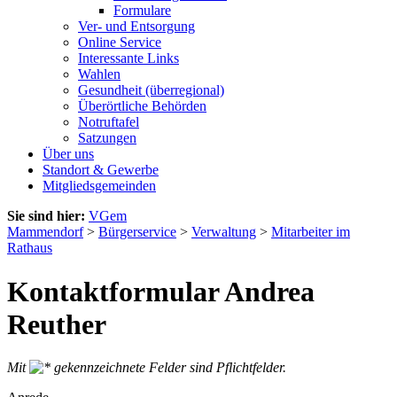
Formulare
Ver- und Entsorgung
Online Service
Interessante Links
Wahlen
Gesundheit (überregional)
Überörtliche Behörden
Notruftafel
Satzungen
Über uns
Standort & Gewerbe
Mitgliedsgemeinden
Sie sind hier:
VGem
Mammendorf
>
Bürgerservice
>
Verwaltung
>
Mitarbeiter im
Rathaus
Kontaktformular Andrea
Reuther
Mit
gekennzeichnete Felder sind Pflichtfelder.