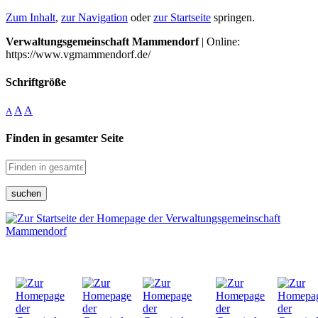
Zum Inhalt
,
zur Navigation
oder
zur Startseite
springen.
Verwaltungsgemeinschaft Mammendorf
| Online:
https://www.vgmammendorf.de/
Schriftgröße
A
A
A
Finden in gesamter Seite
suchen