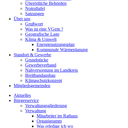
Überörtliche Behörden
Notruftafel
Satzungen
Über uns
Grußwort
Was ist eine VGem ?
Geografische Lage
Klima & Umwelt
Energienutzungsplan
Kommunale Wärmeplanung
Standort & Gewerbe
Grundstücke
Gewerbeverband
Nahversorgung im Landkreis
Breitbandausbau
Klimaschutzkonzept
Mitgliedsgemeinden
Aktuelles
Bürgerservice
Verwaltungsgliederung
Verwaltung
Mitarbeiter im Rathaus
Organigramm
Was erledige ich wo