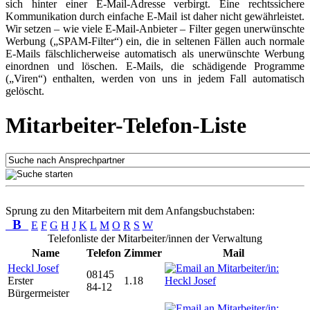
sich hinter einer E-Mail-Adresse verbirgt. Eine rechtssichere
Kommunikation durch einfache E-Mail ist daher nicht gewährleistet.
Wir setzen – wie viele E-Mail-Anbieter – Filter gegen unerwünschte
Werbung („SPAM-Filter“) ein, die in seltenen Fällen auch normale
E-Mails fälschlicherweise automatisch als unerwünschte Werbung
einordnen und löschen. E-Mails, die schädigende Programme
(„Viren“) enthalten, werden von uns in jedem Fall automatisch
gelöscht.
Mitarbeiter-Telefon-Liste
Sprung zu den Mitarbeitern mit dem Anfangsbuchstaben:
B
E
F
G
H
J
K
L
M
O
R
S
W
Telefonliste der Mitarbeiter/innen der Verwaltung
Name
Telefon
Zimmer
Mail
Heckl Josef
08145
Erster
1.18
84-12
Bürgermeister