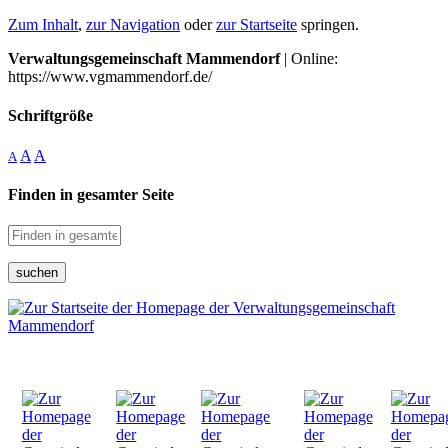
Zum Inhalt
,
zur Navigation
oder
zur Startseite
springen.
Verwaltungsgemeinschaft Mammendorf
| Online:
https://www.vgmammendorf.de/
Schriftgröße
A
A
A
Finden in gesamter Seite
suchen