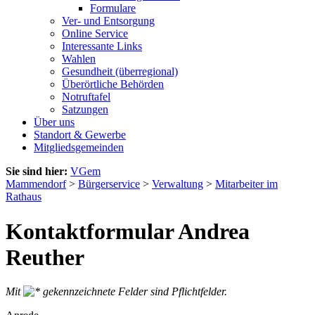
Formulare
Ver- und Entsorgung
Online Service
Interessante Links
Wahlen
Gesundheit (überregional)
Überörtliche Behörden
Notruftafel
Satzungen
Über uns
Standort & Gewerbe
Mitgliedsgemeinden
Sie sind hier:
VGem
Mammendorf
>
Bürgerservice
>
Verwaltung
>
Mitarbeiter im
Rathaus
Kontaktformular Andrea
Reuther
Mit
gekennzeichnete Felder sind Pflichtfelder.