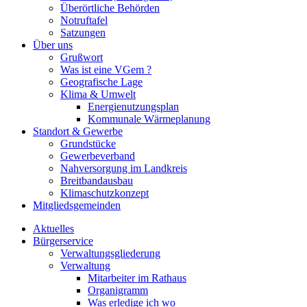
Überörtliche Behörden
Notruftafel
Satzungen
Über uns
Grußwort
Was ist eine VGem ?
Geografische Lage
Klima & Umwelt
Energienutzungsplan
Kommunale Wärmeplanung
Standort & Gewerbe
Grundstücke
Gewerbeverband
Nahversorgung im Landkreis
Breitbandausbau
Klimaschutzkonzept
Mitgliedsgemeinden
Aktuelles
Bürgerservice
Verwaltungsgliederung
Verwaltung
Mitarbeiter im Rathaus
Organigramm
Was erledige ich wo