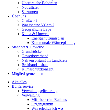
Überörtliche Behörden
Notruftafel
Satzungen
Über uns
Grußwort
Was ist eine VGem ?
Geografische Lage
Klima & Umwelt
Energienutzungsplan
Kommunale Wärmeplanung
Standort & Gewerbe
Grundstücke
Gewerbeverband
Nahversorgung im Landkreis
Breitbandausbau
Klimaschutzkonzept
Mitgliedsgemeinden
Aktuelles
Bürgerservice
Verwaltungsgliederung
Verwaltung
Mitarbeiter im Rathaus
Organigramm
Was erledige ich wo