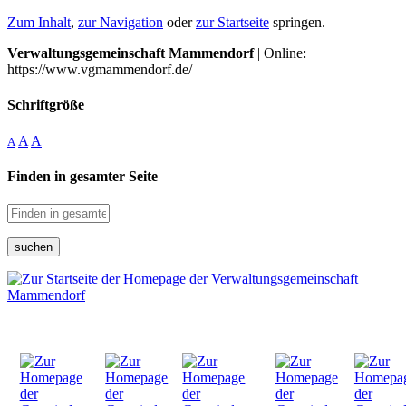
Zum Inhalt
,
zur Navigation
oder
zur Startseite
springen.
Verwaltungsgemeinschaft Mammendorf
| Online:
https://www.vgmammendorf.de/
Schriftgröße
A
A
A
Finden in gesamter Seite
suchen