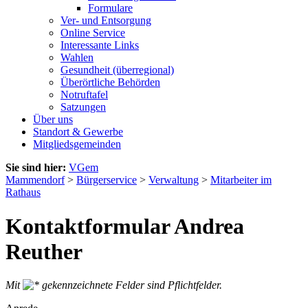
Formulare
Ver- und Entsorgung
Online Service
Interessante Links
Wahlen
Gesundheit (überregional)
Überörtliche Behörden
Notruftafel
Satzungen
Über uns
Standort & Gewerbe
Mitgliedsgemeinden
Sie sind hier:
VGem
Mammendorf
>
Bürgerservice
>
Verwaltung
>
Mitarbeiter im
Rathaus
Kontaktformular Andrea
Reuther
Mit
gekennzeichnete Felder sind Pflichtfelder.