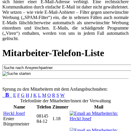
sich hinter einer E-Mail-Adresse verbirgt. Eine rechtssichere
Kommunikation durch einfache E-Mail ist daher nicht gewährleistet.
Wir setzen – wie viele E-Mail-Anbieter – Filter gegen unerwünschte
Werbung („SPAM-Filter“) ein, die in seltenen Fällen auch normale
E-Mails fälschlicherweise automatisch als unerwünschte Werbung
einordnen und löschen. E-Mails, die schädigende Programme
(„Viren“) enthalten, werden von uns in jedem Fall automatisch
gelöscht.
Mitarbeiter-Telefon-Liste
Sprung zu den Mitarbeitern mit dem Anfangsbuchstaben:
B
E
F
G
H
J
K
L
M
O
R
S
W
Telefonliste der Mitarbeiter/innen der Verwaltung
Name
Telefon
Zimmer
Mail
Heckl Josef
08145
Erster
1.18
84-12
Bürgermeister