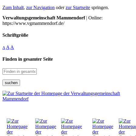
Zum Inhalt
,
zur Navigation
oder
zur Startseite
springen.
Verwaltungsgemeinschaft Mammendorf
| Online:
https://www.vgmammendorf.de/
Schriftgröße
A
A
A
Finden in gesamter Seite
suchen