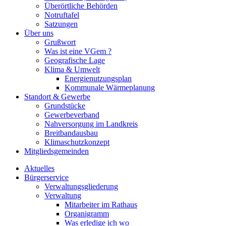
Überörtliche Behörden
Notruftafel
Satzungen
Über uns
Grußwort
Was ist eine VGem ?
Geografische Lage
Klima & Umwelt
Energienutzungsplan
Kommunale Wärmeplanung
Standort & Gewerbe
Grundstücke
Gewerbeverband
Nahversorgung im Landkreis
Breitbandausbau
Klimaschutzkonzept
Mitgliedsgemeinden
Aktuelles
Bürgerservice
Verwaltungsgliederung
Verwaltung
Mitarbeiter im Rathaus
Organigramm
Was erledige ich wo