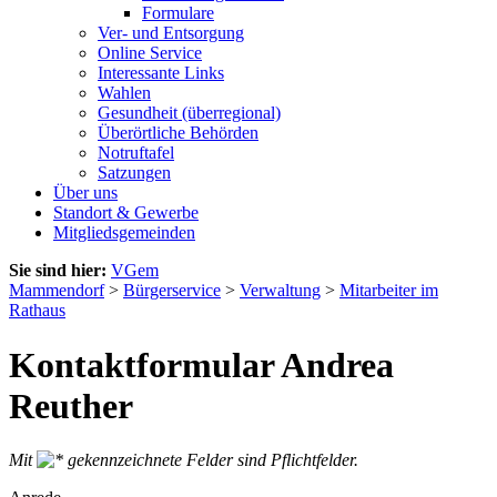
Formulare
Ver- und Entsorgung
Online Service
Interessante Links
Wahlen
Gesundheit (überregional)
Überörtliche Behörden
Notruftafel
Satzungen
Über uns
Standort & Gewerbe
Mitgliedsgemeinden
Sie sind hier:
VGem
Mammendorf
>
Bürgerservice
>
Verwaltung
>
Mitarbeiter im
Rathaus
Kontaktformular Andrea
Reuther
Mit
gekennzeichnete Felder sind Pflichtfelder.