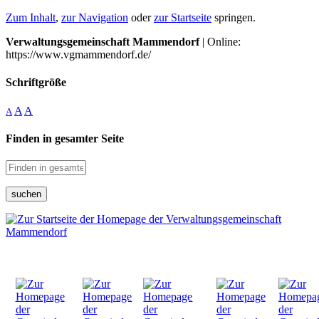
Zum Inhalt
,
zur Navigation
oder
zur Startseite
springen.
Verwaltungsgemeinschaft Mammendorf
| Online:
https://www.vgmammendorf.de/
Schriftgröße
A
A
A
Finden in gesamter Seite
suchen