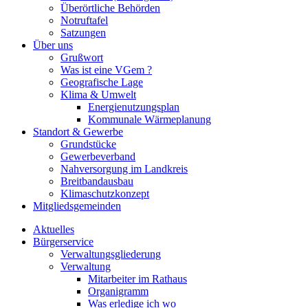
Überörtliche Behörden
Notruftafel
Satzungen
Über uns
Grußwort
Was ist eine VGem ?
Geografische Lage
Klima & Umwelt
Energienutzungsplan
Kommunale Wärmeplanung
Standort & Gewerbe
Grundstücke
Gewerbeverband
Nahversorgung im Landkreis
Breitbandausbau
Klimaschutzkonzept
Mitgliedsgemeinden
Aktuelles
Bürgerservice
Verwaltungsgliederung
Verwaltung
Mitarbeiter im Rathaus
Organigramm
Was erledige ich wo