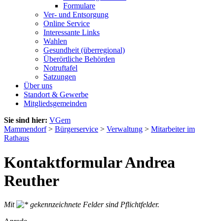
Formulare
Ver- und Entsorgung
Online Service
Interessante Links
Wahlen
Gesundheit (überregional)
Überörtliche Behörden
Notruftafel
Satzungen
Über uns
Standort & Gewerbe
Mitgliedsgemeinden
Sie sind hier:
VGem
Mammendorf
>
Bürgerservice
>
Verwaltung
>
Mitarbeiter im
Rathaus
Kontaktformular Andrea
Reuther
Mit
gekennzeichnete Felder sind Pflichtfelder.