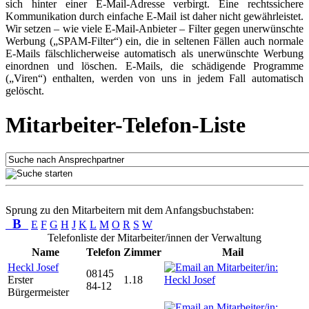
sich hinter einer E-Mail-Adresse verbirgt. Eine rechtssichere
Kommunikation durch einfache E-Mail ist daher nicht gewährleistet.
Wir setzen – wie viele E-Mail-Anbieter – Filter gegen unerwünschte
Werbung („SPAM-Filter“) ein, die in seltenen Fällen auch normale
E-Mails fälschlicherweise automatisch als unerwünschte Werbung
einordnen und löschen. E-Mails, die schädigende Programme
(„Viren“) enthalten, werden von uns in jedem Fall automatisch
gelöscht.
Mitarbeiter-Telefon-Liste
Sprung zu den Mitarbeitern mit dem Anfangsbuchstaben:
B
E
F
G
H
J
K
L
M
O
R
S
W
Telefonliste der Mitarbeiter/innen der Verwaltung
Name
Telefon
Zimmer
Mail
Heckl Josef
08145
Erster
1.18
84-12
Bürgermeister