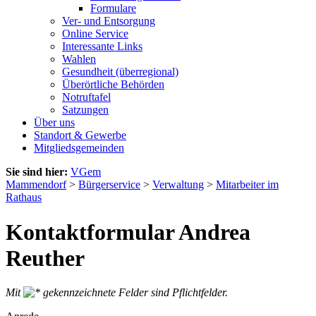
Formulare
Ver- und Entsorgung
Online Service
Interessante Links
Wahlen
Gesundheit (überregional)
Überörtliche Behörden
Notruftafel
Satzungen
Über uns
Standort & Gewerbe
Mitgliedsgemeinden
Sie sind hier:
VGem
Mammendorf
>
Bürgerservice
>
Verwaltung
>
Mitarbeiter im
Rathaus
Kontaktformular Andrea
Reuther
Mit
gekennzeichnete Felder sind Pflichtfelder.