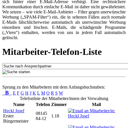
sich hinter einer E-Mail-Adresse verbirgt. Eine rechtssichere
Kommunikation durch einfache E-Mail ist daher nicht gewährleistet.
Wir setzen – wie viele E-Mail-Anbieter – Filter gegen unerwünschte
Werbung („SPAM-Filter“) ein, die in seltenen Fällen auch normale
E-Mails fälschlicherweise automatisch als unerwünschte Werbung
einordnen und löschen. E-Mails, die schädigende Programme
(„Viren“) enthalten, werden von uns in jedem Fall automatisch
gelöscht.
Mitarbeiter-Telefon-Liste
Sprung zu den Mitarbeitern mit dem Anfangsbuchstaben:
B
E
F
G
H
J
K
L
M
O
R
S
W
Telefonliste der Mitarbeiter/innen der Verwaltung
Name
Telefon
Zimmer
Mail
Heckl Josef
08145
Erster
1.18
84-12
Bürgermeister