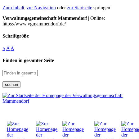
Zum Inhalt
,
zur Navigation
oder
zur Startseite
springen.
Verwaltungsgemeinschaft Mammendorf
| Online:
https://www.vgmammendorf.de/
Schriftgröße
A
A
A
Finden in gesamter Seite
suchen