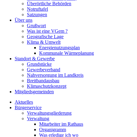
Überörtliche Behörden
Notruftafel
Satzungen
Über uns
Grußwort
Was ist eine VGem ?
Geografische Lage
Klima & Umwelt
Energienutzungsplan
Kommunale Wärmeplanung
Standort & Gewerbe
Grundstücke
Gewerbeverband
Nahversorgung im Landkreis
Breitbandausbau
Klimaschutzkonzept
Mitgliedsgemeinden
Aktuelles
Bürgerservice
Verwaltungsgliederung
Verwaltung
Mitarbeiter im Rathaus
Organigramm
Was erledige ich wo