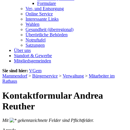
Formulare
Ver- und Entsorgung
Online Service
Interessante Links
Wahlen
Gesundheit (überregional)
Überörtliche Behörden
Notruftafel
Satzungen
Über uns
Standort & Gewerbe
Mitgliedsgemeinden
Sie sind hier:
VGem
Mammendorf
>
Bürgerservice
>
Verwaltung
>
Mitarbeiter im
Rathaus
Kontaktformular Andrea
Reuther
Mit
gekennzeichnete Felder sind Pflichtfelder.