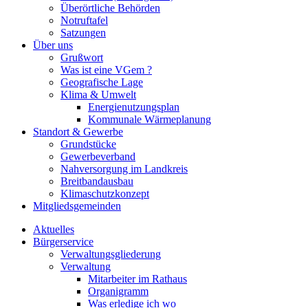
Überörtliche Behörden
Notruftafel
Satzungen
Über uns
Grußwort
Was ist eine VGem ?
Geografische Lage
Klima & Umwelt
Energienutzungsplan
Kommunale Wärmeplanung
Standort & Gewerbe
Grundstücke
Gewerbeverband
Nahversorgung im Landkreis
Breitbandausbau
Klimaschutzkonzept
Mitgliedsgemeinden
Aktuelles
Bürgerservice
Verwaltungsgliederung
Verwaltung
Mitarbeiter im Rathaus
Organigramm
Was erledige ich wo