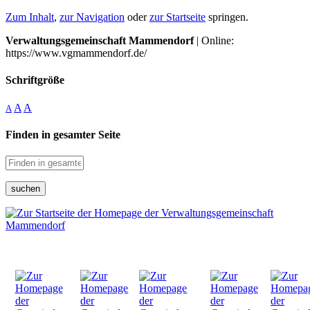
Zum Inhalt
,
zur Navigation
oder
zur Startseite
springen.
Verwaltungsgemeinschaft Mammendorf
| Online:
https://www.vgmammendorf.de/
Schriftgröße
A
A
A
Finden in gesamter Seite
suchen