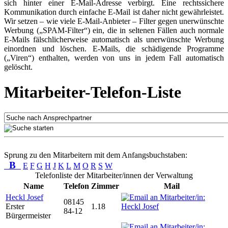
sich hinter einer E-Mail-Adresse verbirgt. Eine rechtssichere
Kommunikation durch einfache E-Mail ist daher nicht gewährleistet.
Wir setzen – wie viele E-Mail-Anbieter – Filter gegen unerwünschte
Werbung („SPAM-Filter“) ein, die in seltenen Fällen auch normale
E-Mails fälschlicherweise automatisch als unerwünschte Werbung
einordnen und löschen. E-Mails, die schädigende Programme
(„Viren“) enthalten, werden von uns in jedem Fall automatisch
gelöscht.
Mitarbeiter-Telefon-Liste
Sprung zu den Mitarbeitern mit dem Anfangsbuchstaben:
B
E
F
G
H
J
K
L
M
O
R
S
W
Telefonliste der Mitarbeiter/innen der Verwaltung
Name
Telefon
Zimmer
Mail
Heckl Josef
08145
Erster
1.18
84-12
Bürgermeister