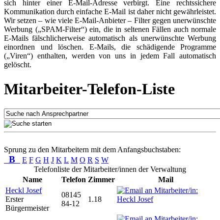
sich hinter einer E-Mail-Adresse verbirgt. Eine rechtssichere
Kommunikation durch einfache E-Mail ist daher nicht gewährleistet.
Wir setzen – wie viele E-Mail-Anbieter – Filter gegen unerwünschte
Werbung („SPAM-Filter“) ein, die in seltenen Fällen auch normale
E-Mails fälschlicherweise automatisch als unerwünschte Werbung
einordnen und löschen. E-Mails, die schädigende Programme
(„Viren“) enthalten, werden von uns in jedem Fall automatisch
gelöscht.
Mitarbeiter-Telefon-Liste
Sprung zu den Mitarbeitern mit dem Anfangsbuchstaben:
B
E
F
G
H
J
K
L
M
O
R
S
W
Telefonliste der Mitarbeiter/innen der Verwaltung
Name
Telefon
Zimmer
Mail
Heckl Josef
08145
Erster
1.18
84-12
Bürgermeister