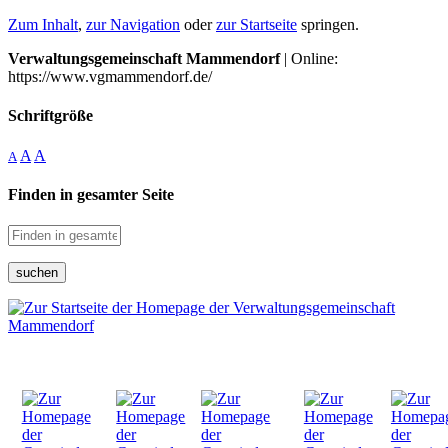
Zum Inhalt
,
zur Navigation
oder
zur Startseite
springen.
Verwaltungsgemeinschaft Mammendorf
| Online:
https://www.vgmammendorf.de/
Schriftgröße
A
A
A
Finden in gesamter Seite
suchen