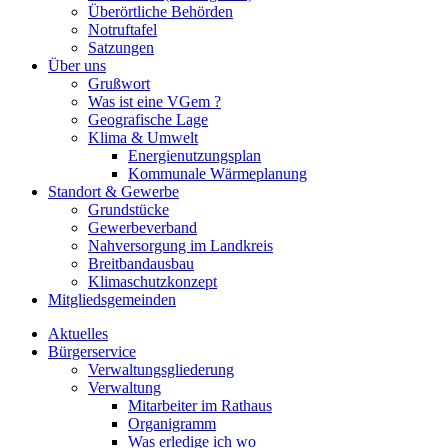
Überörtliche Behörden
Notruftafel
Satzungen
Über uns
Grußwort
Was ist eine VGem ?
Geografische Lage
Klima & Umwelt
Energienutzungsplan
Kommunale Wärmeplanung
Standort & Gewerbe
Grundstücke
Gewerbeverband
Nahversorgung im Landkreis
Breitbandausbau
Klimaschutzkonzept
Mitgliedsgemeinden
Aktuelles
Bürgerservice
Verwaltungsgliederung
Verwaltung
Mitarbeiter im Rathaus
Organigramm
Was erledige ich wo