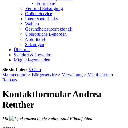
Formulare
Ver- und Entsorgung
Online Service
Interessante Links
Wahlen
Gesundheit (überregional)
Überörtliche Behörden
Notruftafel
Satzungen
Über uns
Standort & Gewerbe
Mitgliedsgemeinden
Sie sind hier:
VGem
Mammendorf
>
Bürgerservice
>
Verwaltung
>
Mitarbeiter im
Rathaus
Kontaktformular Andrea
Reuther
Mit
gekennzeichnete Felder sind Pflichtfelder.