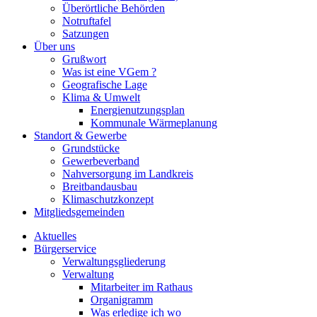
Überörtliche Behörden
Notruftafel
Satzungen
Über uns
Grußwort
Was ist eine VGem ?
Geografische Lage
Klima & Umwelt
Energienutzungsplan
Kommunale Wärmeplanung
Standort & Gewerbe
Grundstücke
Gewerbeverband
Nahversorgung im Landkreis
Breitbandausbau
Klimaschutzkonzept
Mitgliedsgemeinden
Aktuelles
Bürgerservice
Verwaltungsgliederung
Verwaltung
Mitarbeiter im Rathaus
Organigramm
Was erledige ich wo