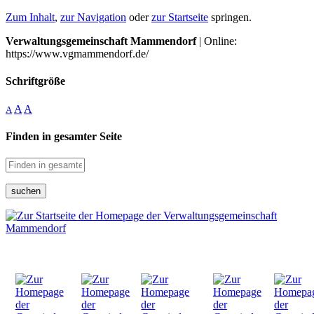
Zum Inhalt
,
zur Navigation
oder
zur Startseite
springen.
Verwaltungsgemeinschaft Mammendorf
| Online:
https://www.vgmammendorf.de/
Schriftgröße
A
A
A
Finden in gesamter Seite
suchen