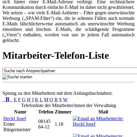
sich hinter einer E-Mail-Adresse verbirgt. Eine rechtssichere
Kommunikation durch einfache E-Mail ist daher nicht gewährleistet.
Wir setzen – wie viele E-Mail-Anbieter – Filter gegen unerwünschte
Werbung („SPAM-Filter“) ein, die in seltenen Fällen auch normale
E-Mails fälschlicherweise automatisch als unerwünschte Werbung
einordnen und löschen. E-Mails, die schädigende Programme
(„Viren“) enthalten, werden von uns in jedem Fall automatisch
gelöscht.
Mitarbeiter-Telefon-Liste
Sprung zu den Mitarbeitern mit dem Anfangsbuchstaben:
B
E
F
G
H
J
K
L
M
O
R
S
W
Telefonliste der Mitarbeiter/innen der Verwaltung
Name
Telefon
Zimmer
Mail
Heckl Josef
08145
Erster
1.18
84-12
Bürgermeister