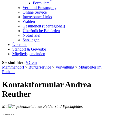
Formulare
Ver- und Entsorgung
Online Service
Interessante Links
Wahlen
Gesundheit (überregional)
Überörtliche Behörden
Notruftafel
Satzungen
Über uns
Standort & Gewerbe
Mitgliedsgemeinden
Sie sind hier:
VGem
Mammendorf
>
Bürgerservice
>
Verwaltung
>
Mitarbeiter im
Rathaus
Kontaktformular Andrea
Reuther
Mit
gekennzeichnete Felder sind Pflichtfelder.