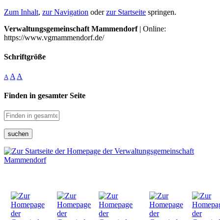
Zum Inhalt
,
zur Navigation
oder
zur Startseite
springen.
Verwaltungsgemeinschaft Mammendorf
| Online:
https://www.vgmammendorf.de/
Schriftgröße
A
A
A
Finden in gesamter Seite
suchen