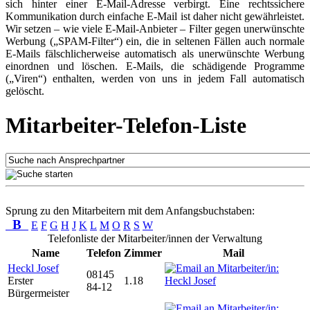
sich hinter einer E-Mail-Adresse verbirgt. Eine rechtssichere
Kommunikation durch einfache E-Mail ist daher nicht gewährleistet.
Wir setzen – wie viele E-Mail-Anbieter – Filter gegen unerwünschte
Werbung („SPAM-Filter“) ein, die in seltenen Fällen auch normale
E-Mails fälschlicherweise automatisch als unerwünschte Werbung
einordnen und löschen. E-Mails, die schädigende Programme
(„Viren“) enthalten, werden von uns in jedem Fall automatisch
gelöscht.
Mitarbeiter-Telefon-Liste
Sprung zu den Mitarbeitern mit dem Anfangsbuchstaben:
B
E
F
G
H
J
K
L
M
O
R
S
W
Telefonliste der Mitarbeiter/innen der Verwaltung
Name
Telefon
Zimmer
Mail
Heckl Josef
08145
Erster
1.18
84-12
Bürgermeister