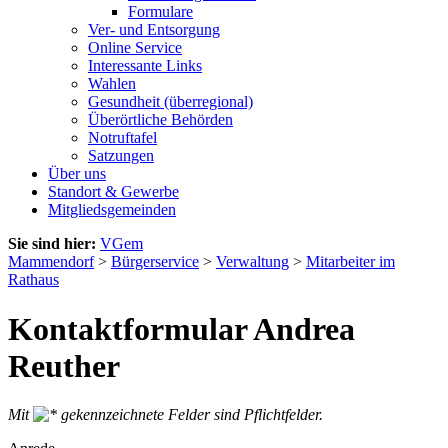
Formulare
Ver- und Entsorgung
Online Service
Interessante Links
Wahlen
Gesundheit (überregional)
Überörtliche Behörden
Notruftafel
Satzungen
Über uns
Standort & Gewerbe
Mitgliedsgemeinden
Sie sind hier:
VGem
Mammendorf
>
Bürgerservice
>
Verwaltung
>
Mitarbeiter im
Rathaus
Kontaktformular Andrea
Reuther
Mit
gekennzeichnete Felder sind Pflichtfelder.