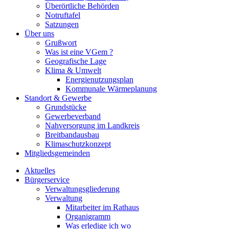
Überörtliche Behörden
Notruftafel
Satzungen
Über uns
Grußwort
Was ist eine VGem ?
Geografische Lage
Klima & Umwelt
Energienutzungsplan
Kommunale Wärmeplanung
Standort & Gewerbe
Grundstücke
Gewerbeverband
Nahversorgung im Landkreis
Breitbandausbau
Klimaschutzkonzept
Mitgliedsgemeinden
Aktuelles
Bürgerservice
Verwaltungsgliederung
Verwaltung
Mitarbeiter im Rathaus
Organigramm
Was erledige ich wo