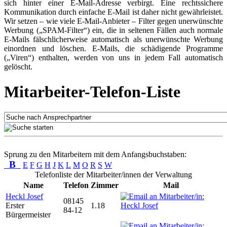
sich hinter einer E-Mail-Adresse verbirgt. Eine rechtssichere
Kommunikation durch einfache E-Mail ist daher nicht gewährleistet.
Wir setzen – wie viele E-Mail-Anbieter – Filter gegen unerwünschte
Werbung („SPAM-Filter“) ein, die in seltenen Fällen auch normale
E-Mails fälschlicherweise automatisch als unerwünschte Werbung
einordnen und löschen. E-Mails, die schädigende Programme
(„Viren“) enthalten, werden von uns in jedem Fall automatisch
gelöscht.
Mitarbeiter-Telefon-Liste
Sprung zu den Mitarbeitern mit dem Anfangsbuchstaben:
B
E
F
G
H
J
K
L
M
O
R
S
W
Telefonliste der Mitarbeiter/innen der Verwaltung
Name
Telefon
Zimmer
Mail
Heckl Josef
08145
Erster
1.18
84-12
Bürgermeister