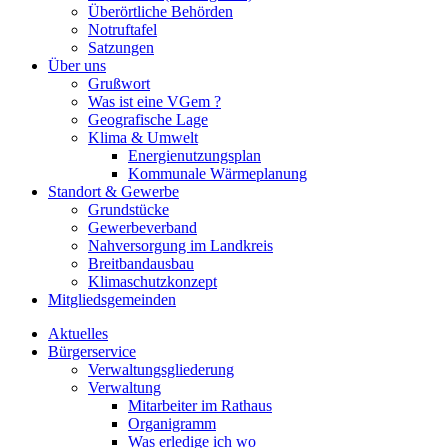
Überörtliche Behörden
Notruftafel
Satzungen
Über uns
Grußwort
Was ist eine VGem ?
Geografische Lage
Klima & Umwelt
Energienutzungsplan
Kommunale Wärmeplanung
Standort & Gewerbe
Grundstücke
Gewerbeverband
Nahversorgung im Landkreis
Breitbandausbau
Klimaschutzkonzept
Mitgliedsgemeinden
Aktuelles
Bürgerservice
Verwaltungsgliederung
Verwaltung
Mitarbeiter im Rathaus
Organigramm
Was erledige ich wo