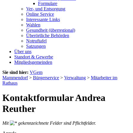
Formulare
Ver- und Entsorgung
Online Service
Interessante Links
Wahlen
Gesundheit (überregional)
Überörtliche Behörden
Notruftafel
Satzungen
Über uns
Standort & Gewerbe
Mitgliedsgemeinden
Sie sind hier:
VGem
Mammendorf
>
Bürgerservice
>
Verwaltung
>
Mitarbeiter im
Rathaus
Kontaktformular Andrea
Reuther
Mit
gekennzeichnete Felder sind Pflichtfelder.