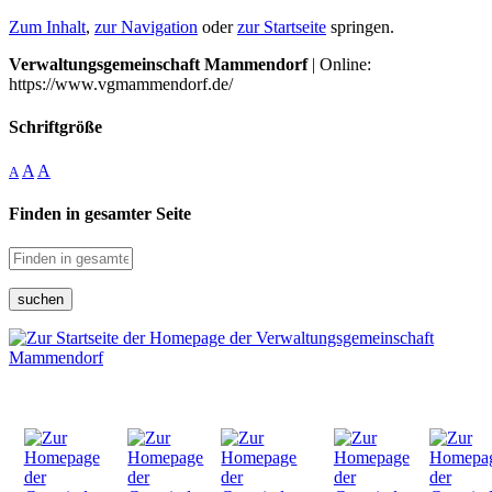
Zum Inhalt
,
zur Navigation
oder
zur Startseite
springen.
Verwaltungsgemeinschaft Mammendorf
| Online:
https://www.vgmammendorf.de/
Schriftgröße
A
A
A
Finden in gesamter Seite
suchen