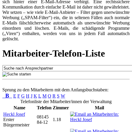
sich hinter einer E-Mail-Adresse verbirgt. Eine rechtssichere
Kommunikation durch einfache E-Mail ist daher nicht gewährleistet.
Wir setzen – wie viele E-Mail-Anbieter – Filter gegen unerwünschte
Werbung („SPAM-Filter“) ein, die in seltenen Fällen auch normale
E-Mails fälschlicherweise automatisch als unerwünschte Werbung
einordnen und löschen. E-Mails, die schädigende Programme
(„Viren“) enthalten, werden von uns in jedem Fall automatisch
gelöscht.
Mitarbeiter-Telefon-Liste
Sprung zu den Mitarbeitern mit dem Anfangsbuchstaben:
B
E
F
G
H
J
K
L
M
O
R
S
W
Telefonliste der Mitarbeiter/innen der Verwaltung
Name
Telefon
Zimmer
Mail
Heckl Josef
08145
Erster
1.18
84-12
Bürgermeister