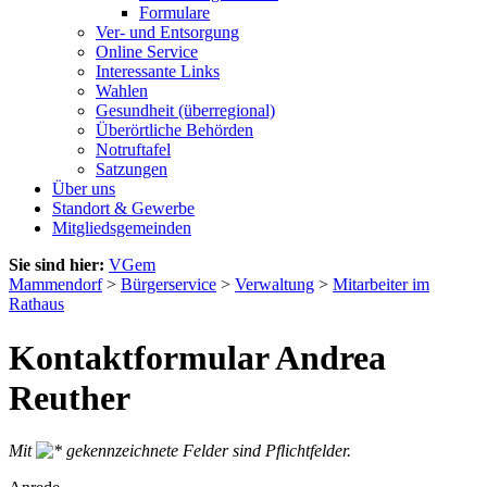
Formulare
Ver- und Entsorgung
Online Service
Interessante Links
Wahlen
Gesundheit (überregional)
Überörtliche Behörden
Notruftafel
Satzungen
Über uns
Standort & Gewerbe
Mitgliedsgemeinden
Sie sind hier:
VGem
Mammendorf
>
Bürgerservice
>
Verwaltung
>
Mitarbeiter im
Rathaus
Kontaktformular Andrea
Reuther
Mit
gekennzeichnete Felder sind Pflichtfelder.