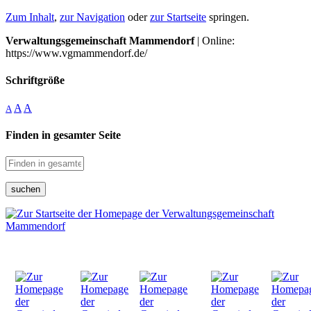
Zum Inhalt
,
zur Navigation
oder
zur Startseite
springen.
Verwaltungsgemeinschaft Mammendorf
| Online:
https://www.vgmammendorf.de/
Schriftgröße
A
A
A
Finden in gesamter Seite
suchen