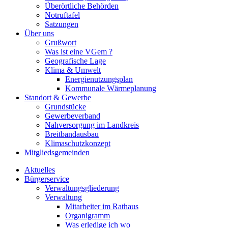
Überörtliche Behörden
Notruftafel
Satzungen
Über uns
Grußwort
Was ist eine VGem ?
Geografische Lage
Klima & Umwelt
Energienutzungsplan
Kommunale Wärmeplanung
Standort & Gewerbe
Grundstücke
Gewerbeverband
Nahversorgung im Landkreis
Breitbandausbau
Klimaschutzkonzept
Mitgliedsgemeinden
Aktuelles
Bürgerservice
Verwaltungsgliederung
Verwaltung
Mitarbeiter im Rathaus
Organigramm
Was erledige ich wo