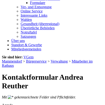
Formulare
Ver- und Entsorgung
Online Service
Interessante Links
Wahlen
Gesundheit (überregional)
Überörtliche Behörden
Notruftafel
Satzungen
Über uns
Standort & Gewerbe
Mitgliedsgemeinden
Sie sind hier:
VGem
Mammendorf
>
Bürgerservice
>
Verwaltung
>
Mitarbeiter im
Rathaus
Kontaktformular Andrea
Reuther
Mit
gekennzeichnete Felder sind Pflichtfelder.