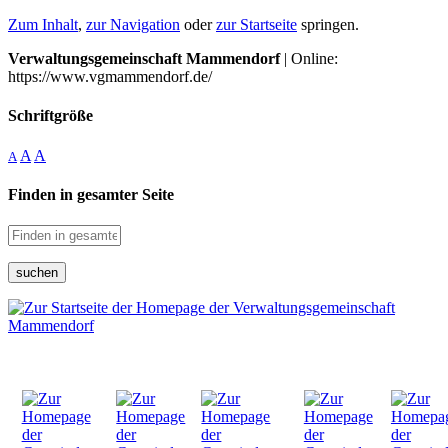
Zum Inhalt
,
zur Navigation
oder
zur Startseite
springen.
Verwaltungsgemeinschaft Mammendorf
| Online:
https://www.vgmammendorf.de/
Schriftgröße
A
A
A
Finden in gesamter Seite
suchen