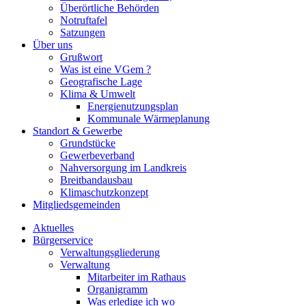
Überörtliche Behörden
Notruftafel
Satzungen
Über uns
Grußwort
Was ist eine VGem ?
Geografische Lage
Klima & Umwelt
Energienutzungsplan
Kommunale Wärmeplanung
Standort & Gewerbe
Grundstücke
Gewerbeverband
Nahversorgung im Landkreis
Breitbandausbau
Klimaschutzkonzept
Mitgliedsgemeinden
Aktuelles
Bürgerservice
Verwaltungsgliederung
Verwaltung
Mitarbeiter im Rathaus
Organigramm
Was erledige ich wo