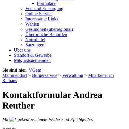
Formulare
Ver- und Entsorgung
Online Service
Interessante Links
Wahlen
Gesundheit (überregional)
Überörtliche Behörden
Notruftafel
Satzungen
Über uns
Standort & Gewerbe
Mitgliedsgemeinden
Sie sind hier:
VGem
Mammendorf
>
Bürgerservice
>
Verwaltung
>
Mitarbeiter im
Rathaus
Kontaktformular Andrea
Reuther
Mit
gekennzeichnete Felder sind Pflichtfelder.