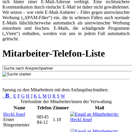
sich hinter einer E-Mail-Adresse verbirgt. Eine rechtssichere
Kommunikation durch einfache E-Mail ist daher nicht gewährleistet.
Wir setzen – wie viele E-Mail-Anbieter – Filter gegen unerwünschte
Werbung („SPAM-Filter“) ein, die in seltenen Fällen auch normale
E-Mails fälschlicherweise automatisch als unerwünschte Werbung
einordnen und löschen. E-Mails, die schädigende Programme
(„Viren“) enthalten, werden von uns in jedem Fall automatisch
gelöscht.
Mitarbeiter-Telefon-Liste
Sprung zu den Mitarbeitern mit dem Anfangsbuchstaben:
B
E
F
G
H
J
K
L
M
O
R
S
W
Telefonliste der Mitarbeiter/innen der Verwaltung
Name
Telefon
Zimmer
Mail
Heckl Josef
08145
Erster
1.18
84-12
Bürgermeister