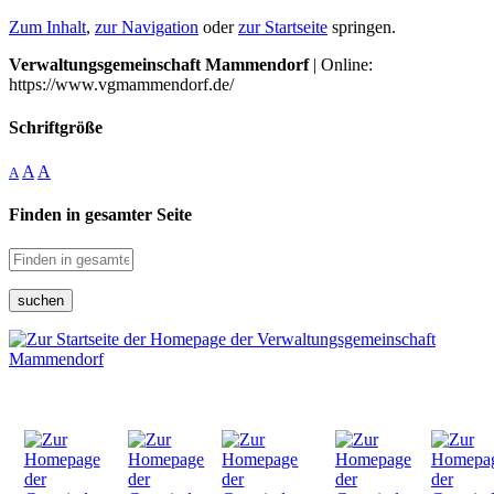
Zum Inhalt
,
zur Navigation
oder
zur Startseite
springen.
Verwaltungsgemeinschaft Mammendorf
| Online:
https://www.vgmammendorf.de/
Schriftgröße
A
A
A
Finden in gesamter Seite
suchen