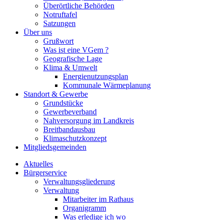
Überörtliche Behörden
Notruftafel
Satzungen
Über uns
Grußwort
Was ist eine VGem ?
Geografische Lage
Klima & Umwelt
Energienutzungsplan
Kommunale Wärmeplanung
Standort & Gewerbe
Grundstücke
Gewerbeverband
Nahversorgung im Landkreis
Breitbandausbau
Klimaschutzkonzept
Mitgliedsgemeinden
Aktuelles
Bürgerservice
Verwaltungsgliederung
Verwaltung
Mitarbeiter im Rathaus
Organigramm
Was erledige ich wo