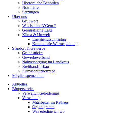
Überörtliche Behörden
Notruftafel
Satzungen
Über uns
Grußwort
Was ist eine VGem ?
Geografische Lage
Klima & Umwelt
Energienutzungsplan
Kommunale Wärmeplanung
Standort & Gewerbe
Grundstücke
Gewerbeverband
Nahversorgung im Landkreis
Breitbandausbau
Klimaschutzkonzept
Mitgliedsgemeinden
Aktuelles
Bürgerservice
Verwaltungsgliederung
Verwaltung
Mitarbeiter im Rathaus
Organigramm
Was erledige ich wo