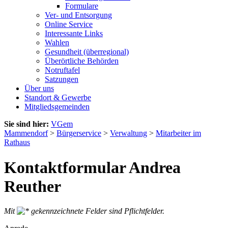
Formulare
Ver- und Entsorgung
Online Service
Interessante Links
Wahlen
Gesundheit (überregional)
Überörtliche Behörden
Notruftafel
Satzungen
Über uns
Standort & Gewerbe
Mitgliedsgemeinden
Sie sind hier:
VGem
Mammendorf
>
Bürgerservice
>
Verwaltung
>
Mitarbeiter im
Rathaus
Kontaktformular Andrea
Reuther
Mit
gekennzeichnete Felder sind Pflichtfelder.