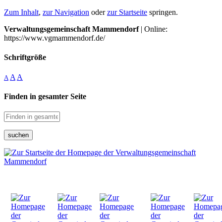
Zum Inhalt
,
zur Navigation
oder
zur Startseite
springen.
Verwaltungsgemeinschaft Mammendorf
| Online:
https://www.vgmammendorf.de/
Schriftgröße
A
A
A
Finden in gesamter Seite
suchen