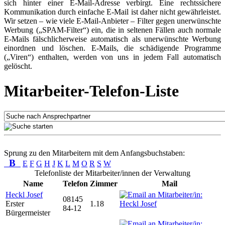
sich hinter einer E-Mail-Adresse verbirgt. Eine rechtssichere
Kommunikation durch einfache E-Mail ist daher nicht gewährleistet.
Wir setzen – wie viele E-Mail-Anbieter – Filter gegen unerwünschte
Werbung („SPAM-Filter“) ein, die in seltenen Fällen auch normale
E-Mails fälschlicherweise automatisch als unerwünschte Werbung
einordnen und löschen. E-Mails, die schädigende Programme
(„Viren“) enthalten, werden von uns in jedem Fall automatisch
gelöscht.
Mitarbeiter-Telefon-Liste
Sprung zu den Mitarbeitern mit dem Anfangsbuchstaben:
B
E
F
G
H
J
K
L
M
O
R
S
W
Telefonliste der Mitarbeiter/innen der Verwaltung
Name
Telefon
Zimmer
Mail
Heckl Josef
08145
Erster
1.18
84-12
Bürgermeister