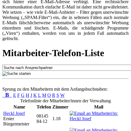
sich hinter einer E-Mail-Adresse verbirgt. Eine rechtssichere
Kommunikation durch einfache E-Mail ist daher nicht gewährleistet.
Wir setzen – wie viele E-Mail-Anbieter – Filter gegen unerwünschte
Werbung („SPAM-Filter“) ein, die in seltenen Fällen auch normale
E-Mails fälschlicherweise automatisch als unerwünschte Werbung
einordnen und löschen. E-Mails, die schädigende Programme
(„Viren“) enthalten, werden von uns in jedem Fall automatisch
gelöscht.
Mitarbeiter-Telefon-Liste
Sprung zu den Mitarbeitern mit dem Anfangsbuchstaben:
B
E
F
G
H
J
K
L
M
O
R
S
W
Telefonliste der Mitarbeiter/innen der Verwaltung
Name
Telefon
Zimmer
Mail
Heckl Josef
08145
Erster
1.18
84-12
Bürgermeister