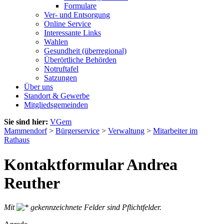
Formulare
Ver- und Entsorgung
Online Service
Interessante Links
Wahlen
Gesundheit (überregional)
Überörtliche Behörden
Notruftafel
Satzungen
Über uns
Standort & Gewerbe
Mitgliedsgemeinden
Sie sind hier:
VGem
Mammendorf
>
Bürgerservice
>
Verwaltung
>
Mitarbeiter im
Rathaus
Kontaktformular Andrea
Reuther
Mit
gekennzeichnete Felder sind Pflichtfelder.