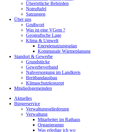
Überörtliche Behörden
Notruftafel
Satzungen
Über uns
Grußwort
Was ist eine VGem ?
Geografische Lage
Klima & Umwelt
Energienutzungsplan
Kommunale Wärmeplanung
Standort & Gewerbe
Grundstücke
Gewerbeverband
Nahversorgung im Landkreis
Breitbandausbau
Klimaschutzkonzept
Mitgliedsgemeinden
Aktuelles
Bürgerservice
Verwaltungsgliederung
Verwaltung
Mitarbeiter im Rathaus
Organigramm
Was erledige ich wo