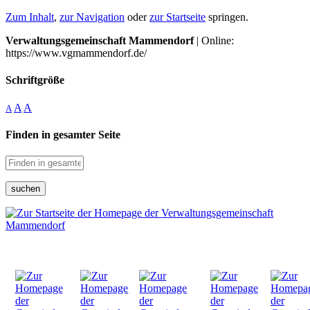
Zum Inhalt
,
zur Navigation
oder
zur Startseite
springen.
Verwaltungsgemeinschaft Mammendorf
| Online:
https://www.vgmammendorf.de/
Schriftgröße
A
A
A
Finden in gesamter Seite
suchen