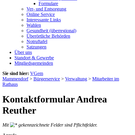
Formulare
Ver- und Entsorgung
Online Service
Interessante Links
Wahlen
Gesundheit (überregional)
Überörtliche Behörden
Notruftafel
Satzungen
Über uns
Standort & Gewerbe
Mitgliedsgemeinden
Sie sind hier:
VGem
Mammendorf
>
Bürgerservice
>
Verwaltung
>
Mitarbeiter im
Rathaus
Kontaktformular Andrea
Reuther
Mit
gekennzeichnete Felder sind Pflichtfelder.