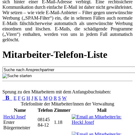
sich hinter einer E-Mail-Adresse verbirgt. Eine rechtssichere
Kommunikation durch einfache E-Mail ist daher nicht gewährleistet.
Wir setzen – wie viele E-Mail-Anbieter – Filter gegen unerwünschte
Werbung („SPAM-Filter“) ein, die in seltenen Fällen auch normale
E-Mails fälschlicherweise automatisch als unerwünschte Werbung
einordnen und löschen. E-Mails, die schädigende Programme
(„Viren“) enthalten, werden von uns in jedem Fall automatisch
gelöscht.
Mitarbeiter-Telefon-Liste
Sprung zu den Mitarbeitern mit dem Anfangsbuchstaben:
B
E
F
G
H
J
K
L
M
O
R
S
W
Telefonliste der Mitarbeiter/innen der Verwaltung
Name
Telefon
Zimmer
Mail
Heckl Josef
08145
Erster
1.18
84-12
Bürgermeister