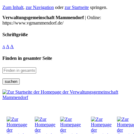
Zum Inhalt
,
zur Navigation
oder
zur Startseite
springen.
Verwaltungsgemeinschaft Mammendorf
| Online:
https://www.vgmammendorf.de/
Schriftgröße
A
A
A
Finden in gesamter Seite
suchen