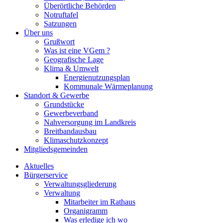
Überörtliche Behörden
Notruftafel
Satzungen
Über uns
Grußwort
Was ist eine VGem ?
Geografische Lage
Klima & Umwelt
Energienutzungsplan
Kommunale Wärmeplanung
Standort & Gewerbe
Grundstücke
Gewerbeverband
Nahversorgung im Landkreis
Breitbandausbau
Klimaschutzkonzept
Mitgliedsgemeinden
Aktuelles
Bürgerservice
Verwaltungsgliederung
Verwaltung
Mitarbeiter im Rathaus
Organigramm
Was erledige ich wo