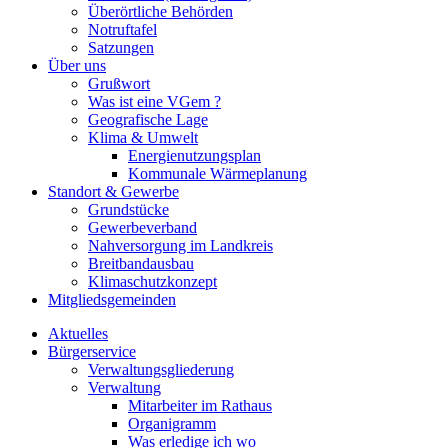
Überörtliche Behörden
Notruftafel
Satzungen
Über uns
Grußwort
Was ist eine VGem ?
Geografische Lage
Klima & Umwelt
Energienutzungsplan
Kommunale Wärmeplanung
Standort & Gewerbe
Grundstücke
Gewerbeverband
Nahversorgung im Landkreis
Breitbandausbau
Klimaschutzkonzept
Mitgliedsgemeinden
Aktuelles
Bürgerservice
Verwaltungsgliederung
Verwaltung
Mitarbeiter im Rathaus
Organigramm
Was erledige ich wo