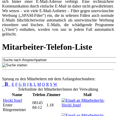
sich hinter einer E-Mail-Adresse verbirgt. Eine rechtssichere
Kommunikation durch einfache E-Mail ist daher nicht gewährleistet.
Wir setzen – wie viele E-Mail-Anbieter – Filter gegen unerwünschte
Werbung („SPAM-Filter“) ein, die in seltenen Fällen auch normale
E-Mails fälschlicherweise automatisch als unerwünschte Werbung
einordnen und löschen. E-Mails, die schädigende Programme
(„Viren“) enthalten, werden von uns in jedem Fall automatisch
gelöscht.
Mitarbeiter-Telefon-Liste
Sprung zu den Mitarbeitern mit dem Anfangsbuchstaben:
B
E
F
G
H
J
K
L
M
O
R
S
W
Telefonliste der Mitarbeiter/innen der Verwaltung
Name
Telefon
Zimmer
Mail
Heckl Josef
08145
Erster
1.18
84-12
Bürgermeister