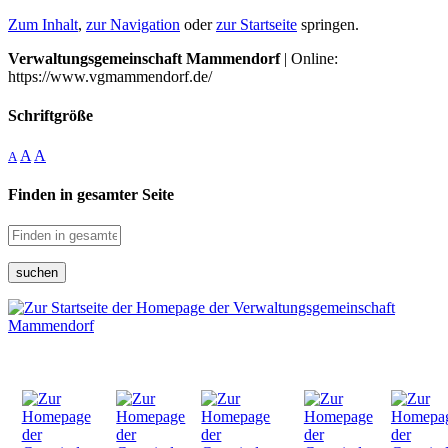
Zum Inhalt
,
zur Navigation
oder
zur Startseite
springen.
Verwaltungsgemeinschaft Mammendorf
| Online:
https://www.vgmammendorf.de/
Schriftgröße
A
A
A
Finden in gesamter Seite
suchen