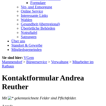
Formulare
Ver- und Entsorgung
Online Service
Interessante Links
Wahlen
Gesundheit (überregional)
Überörtliche Behörden
Notruftafel
Satzungen
Über uns
Standort & Gewerbe
Mitgliedsgemeinden
Sie sind hier:
VGem
Mammendorf
>
Bürgerservice
>
Verwaltung
>
Mitarbeiter im
Rathaus
Kontaktformular Andrea
Reuther
Mit
gekennzeichnete Felder sind Pflichtfelder.