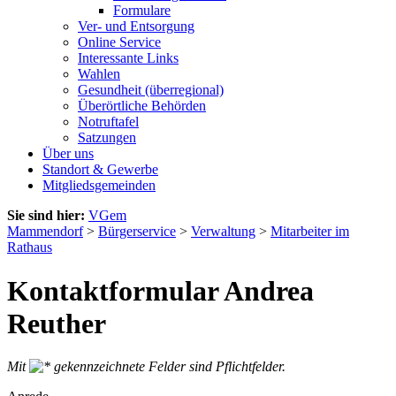
Formulare
Ver- und Entsorgung
Online Service
Interessante Links
Wahlen
Gesundheit (überregional)
Überörtliche Behörden
Notruftafel
Satzungen
Über uns
Standort & Gewerbe
Mitgliedsgemeinden
Sie sind hier:
VGem
Mammendorf
>
Bürgerservice
>
Verwaltung
>
Mitarbeiter im
Rathaus
Kontaktformular Andrea
Reuther
Mit
gekennzeichnete Felder sind Pflichtfelder.