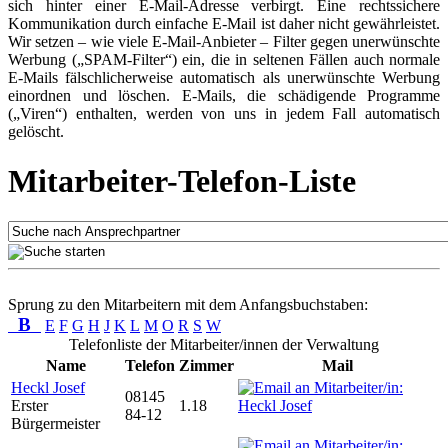
sich hinter einer E-Mail-Adresse verbirgt. Eine rechtssichere
Kommunikation durch einfache E-Mail ist daher nicht gewährleistet.
Wir setzen – wie viele E-Mail-Anbieter – Filter gegen unerwünschte
Werbung („SPAM-Filter“) ein, die in seltenen Fällen auch normale
E-Mails fälschlicherweise automatisch als unerwünschte Werbung
einordnen und löschen. E-Mails, die schädigende Programme
(„Viren“) enthalten, werden von uns in jedem Fall automatisch
gelöscht.
Mitarbeiter-Telefon-Liste
Sprung zu den Mitarbeitern mit dem Anfangsbuchstaben:
B
E
F
G
H
J
K
L
M
O
R
S
W
Telefonliste der Mitarbeiter/innen der Verwaltung
Name
Telefon
Zimmer
Mail
Heckl Josef
08145
Erster
1.18
84-12
Bürgermeister