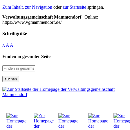
Zum Inhalt
,
zur Navigation
oder
zur Startseite
springen.
Verwaltungsgemeinschaft Mammendorf
| Online:
https://www.vgmammendorf.de/
Schriftgröße
A
A
A
Finden in gesamter Seite
suchen