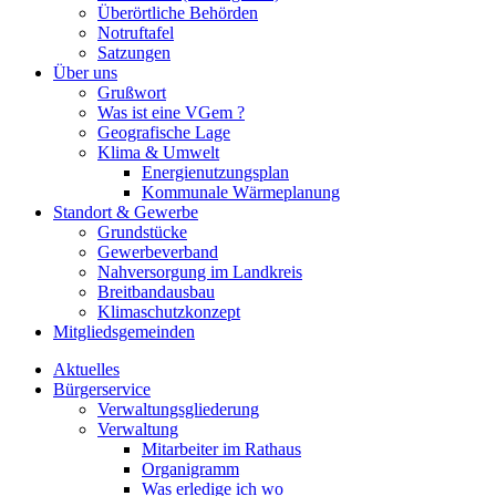
Überörtliche Behörden
Notruftafel
Satzungen
Über uns
Grußwort
Was ist eine VGem ?
Geografische Lage
Klima & Umwelt
Energienutzungsplan
Kommunale Wärmeplanung
Standort & Gewerbe
Grundstücke
Gewerbeverband
Nahversorgung im Landkreis
Breitbandausbau
Klimaschutzkonzept
Mitgliedsgemeinden
Aktuelles
Bürgerservice
Verwaltungsgliederung
Verwaltung
Mitarbeiter im Rathaus
Organigramm
Was erledige ich wo