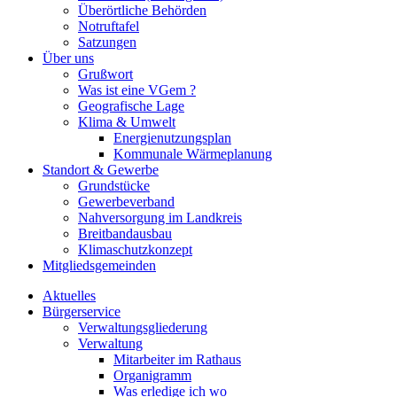
Überörtliche Behörden
Notruftafel
Satzungen
Über uns
Grußwort
Was ist eine VGem ?
Geografische Lage
Klima & Umwelt
Energienutzungsplan
Kommunale Wärmeplanung
Standort & Gewerbe
Grundstücke
Gewerbeverband
Nahversorgung im Landkreis
Breitbandausbau
Klimaschutzkonzept
Mitgliedsgemeinden
Aktuelles
Bürgerservice
Verwaltungsgliederung
Verwaltung
Mitarbeiter im Rathaus
Organigramm
Was erledige ich wo