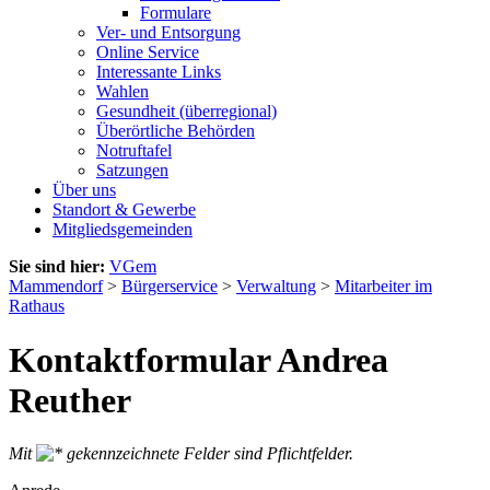
Formulare
Ver- und Entsorgung
Online Service
Interessante Links
Wahlen
Gesundheit (überregional)
Überörtliche Behörden
Notruftafel
Satzungen
Über uns
Standort & Gewerbe
Mitgliedsgemeinden
Sie sind hier:
VGem
Mammendorf
>
Bürgerservice
>
Verwaltung
>
Mitarbeiter im
Rathaus
Kontaktformular Andrea
Reuther
Mit
gekennzeichnete Felder sind Pflichtfelder.