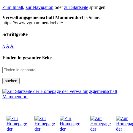
Zum Inhalt
,
zur Navigation
oder
zur Startseite
springen.
Verwaltungsgemeinschaft Mammendorf
| Online:
https://www.vgmammendorf.de/
Schriftgröße
A
A
A
Finden in gesamter Seite
suchen