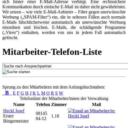
sich hinter einer E-Mail-Adresse verbirgt. Eine rechtssichere
Kommunikation durch einfache E-Mail ist daher nicht gewährleistet.
Wir setzen – wie viele E-Mail-Anbieter – Filter gegen unerwünschte
Werbung („SPAM-Filter“) ein, die in seltenen Fällen auch normale
E-Mails fälschlicherweise automatisch als unerwünschte Werbung
einordnen und löschen. E-Mails, die schädigende Programme
(„Viren“) enthalten, werden von uns in jedem Fall automatisch
gelöscht.
Mitarbeiter-Telefon-Liste
Sprung zu den Mitarbeitern mit dem Anfangsbuchstaben:
B
E
F
G
H
J
K
L
M
O
R
S
W
Telefonliste der Mitarbeiter/innen der Verwaltung
Name
Telefon
Zimmer
Mail
Heckl Josef
08145
Erster
1.18
84-12
Bürgermeister