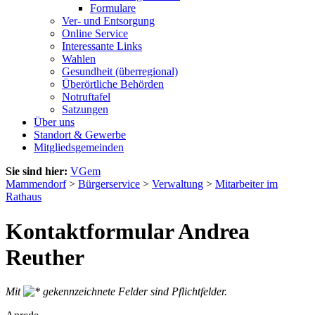
Formulare
Ver- und Entsorgung
Online Service
Interessante Links
Wahlen
Gesundheit (überregional)
Überörtliche Behörden
Notruftafel
Satzungen
Über uns
Standort & Gewerbe
Mitgliedsgemeinden
Sie sind hier:
VGem
Mammendorf
>
Bürgerservice
>
Verwaltung
>
Mitarbeiter im
Rathaus
Kontaktformular Andrea
Reuther
Mit
gekennzeichnete Felder sind Pflichtfelder.