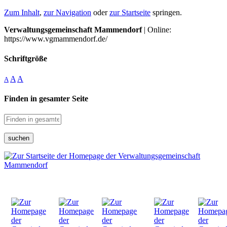
Zum Inhalt
,
zur Navigation
oder
zur Startseite
springen.
Verwaltungsgemeinschaft Mammendorf
| Online:
https://www.vgmammendorf.de/
Schriftgröße
A
A
A
Finden in gesamter Seite
suchen