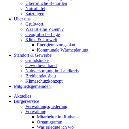
Überörtliche Behörden
Notruftafel
Satzungen
Über uns
Grußwort
Was ist eine VGem ?
Geografische Lage
Klima & Umwelt
Energienutzungsplan
Kommunale Wärmeplanung
Standort & Gewerbe
Grundstücke
Gewerbeverband
Nahversorgung im Landkreis
Breitbandausbau
Klimaschutzkonzept
Mitgliedsgemeinden
Aktuelles
Bürgerservice
Verwaltungsgliederung
Verwaltung
Mitarbeiter im Rathaus
Organigramm
Was erledige ich wo