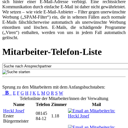
sich hinter einer E-Mail-Adresse verbirgt. Eine rechtssichere
Kommunikation durch einfache E-Mail ist daher nicht gewährleistet.
Wir setzen – wie viele E-Mail-Anbieter – Filter gegen unerwünschte
Werbung („SPAM-Filter“) ein, die in seltenen Fällen auch normale
E-Mails fälschlicherweise automatisch als unerwünschte Werbung
einordnen und löschen. E-Mails, die schädigende Programme
(„Viren“) enthalten, werden von uns in jedem Fall automatisch
gelöscht.
Mitarbeiter-Telefon-Liste
Sprung zu den Mitarbeitern mit dem Anfangsbuchstaben:
B
E
F
G
H
J
K
L
M
O
R
S
W
Telefonliste der Mitarbeiter/innen der Verwaltung
Name
Telefon
Zimmer
Mail
Heckl Josef
08145
Erster
1.18
84-12
Bürgermeister