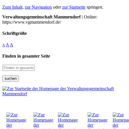
Zum Inhalt
,
zur Navigation
oder
zur Startseite
springen.
Verwaltungsgemeinschaft Mammendorf
| Online:
https://www.vgmammendorf.de/
Schriftgröße
A
A
A
Finden in gesamter Seite
suchen