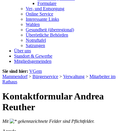
Formulare
Ver- und Entsorgung
Online Service
Interessante Links
Wahlen
Gesundheit (überregional)
Überörtliche Behörden
Notruftafel
Satzungen
Über uns
Standort & Gewerbe
Mitgliedsgemeinden
Sie sind hier:
VGem
Mammendorf
>
Bürgerservice
>
Verwaltung
>
Mitarbeiter im
Rathaus
Kontaktformular Andrea
Reuther
Mit
gekennzeichnete Felder sind Pflichtfelder.