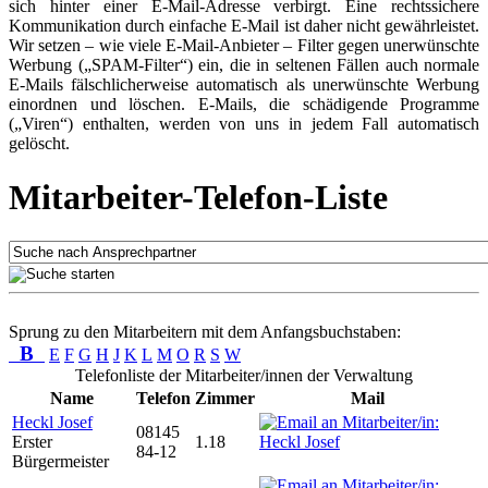
sich hinter einer E-Mail-Adresse verbirgt. Eine rechtssichere
Kommunikation durch einfache E-Mail ist daher nicht gewährleistet.
Wir setzen – wie viele E-Mail-Anbieter – Filter gegen unerwünschte
Werbung („SPAM-Filter“) ein, die in seltenen Fällen auch normale
E-Mails fälschlicherweise automatisch als unerwünschte Werbung
einordnen und löschen. E-Mails, die schädigende Programme
(„Viren“) enthalten, werden von uns in jedem Fall automatisch
gelöscht.
Mitarbeiter-Telefon-Liste
Sprung zu den Mitarbeitern mit dem Anfangsbuchstaben:
B
E
F
G
H
J
K
L
M
O
R
S
W
Telefonliste der Mitarbeiter/innen der Verwaltung
Name
Telefon
Zimmer
Mail
Heckl Josef
08145
Erster
1.18
84-12
Bürgermeister