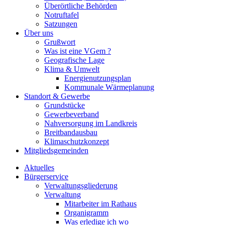
Überörtliche Behörden
Notruftafel
Satzungen
Über uns
Grußwort
Was ist eine VGem ?
Geografische Lage
Klima & Umwelt
Energienutzungsplan
Kommunale Wärmeplanung
Standort & Gewerbe
Grundstücke
Gewerbeverband
Nahversorgung im Landkreis
Breitbandausbau
Klimaschutzkonzept
Mitgliedsgemeinden
Aktuelles
Bürgerservice
Verwaltungsgliederung
Verwaltung
Mitarbeiter im Rathaus
Organigramm
Was erledige ich wo