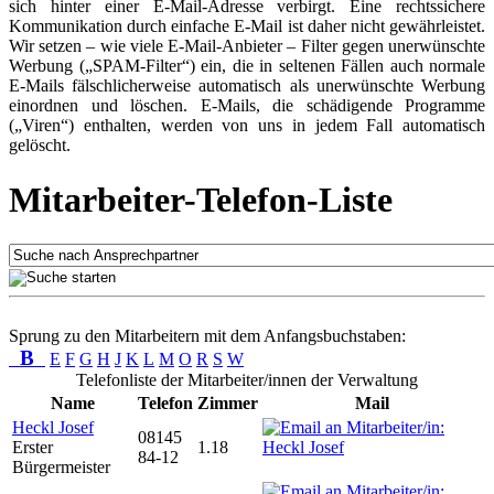
sich hinter einer E-Mail-Adresse verbirgt. Eine rechtssichere
Kommunikation durch einfache E-Mail ist daher nicht gewährleistet.
Wir setzen – wie viele E-Mail-Anbieter – Filter gegen unerwünschte
Werbung („SPAM-Filter“) ein, die in seltenen Fällen auch normale
E-Mails fälschlicherweise automatisch als unerwünschte Werbung
einordnen und löschen. E-Mails, die schädigende Programme
(„Viren“) enthalten, werden von uns in jedem Fall automatisch
gelöscht.
Mitarbeiter-Telefon-Liste
Sprung zu den Mitarbeitern mit dem Anfangsbuchstaben:
B
E
F
G
H
J
K
L
M
O
R
S
W
Telefonliste der Mitarbeiter/innen der Verwaltung
Name
Telefon
Zimmer
Mail
Heckl Josef
08145
Erster
1.18
84-12
Bürgermeister