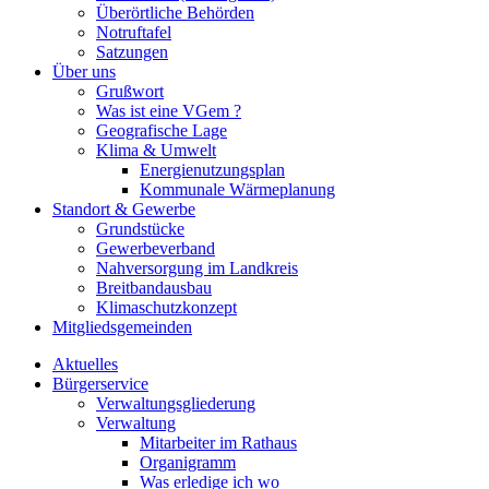
Überörtliche Behörden
Notruftafel
Satzungen
Über uns
Grußwort
Was ist eine VGem ?
Geografische Lage
Klima & Umwelt
Energienutzungsplan
Kommunale Wärmeplanung
Standort & Gewerbe
Grundstücke
Gewerbeverband
Nahversorgung im Landkreis
Breitbandausbau
Klimaschutzkonzept
Mitgliedsgemeinden
Aktuelles
Bürgerservice
Verwaltungsgliederung
Verwaltung
Mitarbeiter im Rathaus
Organigramm
Was erledige ich wo