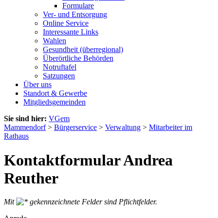
Formulare
Ver- und Entsorgung
Online Service
Interessante Links
Wahlen
Gesundheit (überregional)
Überörtliche Behörden
Notruftafel
Satzungen
Über uns
Standort & Gewerbe
Mitgliedsgemeinden
Sie sind hier:
VGem
Mammendorf
>
Bürgerservice
>
Verwaltung
>
Mitarbeiter im
Rathaus
Kontaktformular Andrea
Reuther
Mit
gekennzeichnete Felder sind Pflichtfelder.