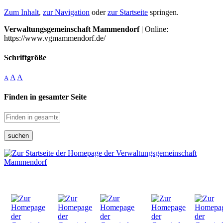
Zum Inhalt
,
zur Navigation
oder
zur Startseite
springen.
Verwaltungsgemeinschaft Mammendorf
| Online:
https://www.vgmammendorf.de/
Schriftgröße
A
A
A
Finden in gesamter Seite
suchen