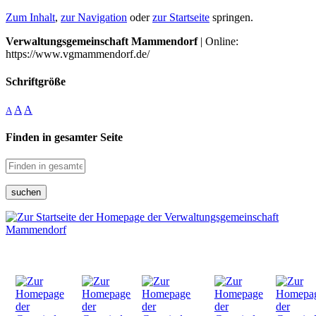
Zum Inhalt
,
zur Navigation
oder
zur Startseite
springen.
Verwaltungsgemeinschaft Mammendorf
| Online:
https://www.vgmammendorf.de/
Schriftgröße
A
A
A
Finden in gesamter Seite
suchen