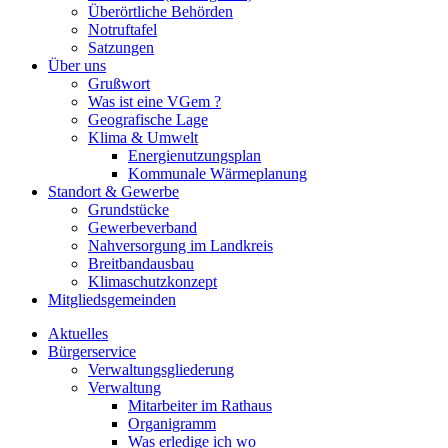
Überörtliche Behörden
Notruftafel
Satzungen
Über uns
Grußwort
Was ist eine VGem ?
Geografische Lage
Klima & Umwelt
Energienutzungsplan
Kommunale Wärmeplanung
Standort & Gewerbe
Grundstücke
Gewerbeverband
Nahversorgung im Landkreis
Breitbandausbau
Klimaschutzkonzept
Mitgliedsgemeinden
Aktuelles
Bürgerservice
Verwaltungsgliederung
Verwaltung
Mitarbeiter im Rathaus
Organigramm
Was erledige ich wo