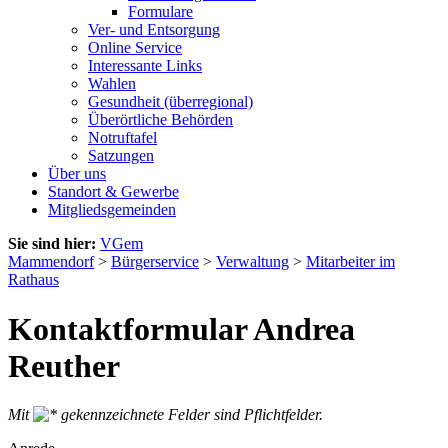
Formulare
Ver- und Entsorgung
Online Service
Interessante Links
Wahlen
Gesundheit (überregional)
Überörtliche Behörden
Notruftafel
Satzungen
Über uns
Standort & Gewerbe
Mitgliedsgemeinden
Sie sind hier:
VGem
Mammendorf
>
Bürgerservice
>
Verwaltung
>
Mitarbeiter im
Rathaus
Kontaktformular Andrea
Reuther
Mit
gekennzeichnete Felder sind Pflichtfelder.