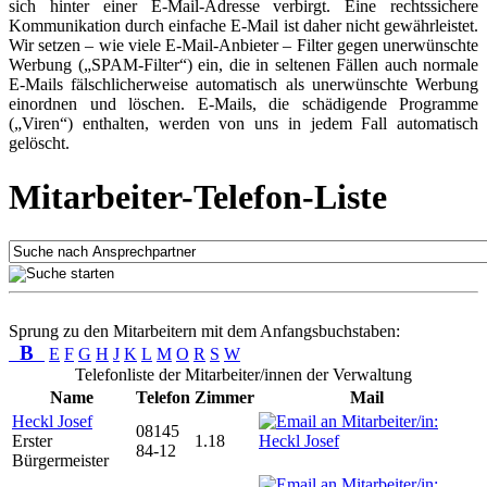
sich hinter einer E-Mail-Adresse verbirgt. Eine rechtssichere
Kommunikation durch einfache E-Mail ist daher nicht gewährleistet.
Wir setzen – wie viele E-Mail-Anbieter – Filter gegen unerwünschte
Werbung („SPAM-Filter“) ein, die in seltenen Fällen auch normale
E-Mails fälschlicherweise automatisch als unerwünschte Werbung
einordnen und löschen. E-Mails, die schädigende Programme
(„Viren“) enthalten, werden von uns in jedem Fall automatisch
gelöscht.
Mitarbeiter-Telefon-Liste
Sprung zu den Mitarbeitern mit dem Anfangsbuchstaben:
B
E
F
G
H
J
K
L
M
O
R
S
W
Telefonliste der Mitarbeiter/innen der Verwaltung
Name
Telefon
Zimmer
Mail
Heckl Josef
08145
Erster
1.18
84-12
Bürgermeister