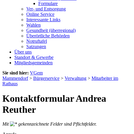
Formulare
Ver- und Entsorgung
Online Service
Interessante Links
Wahlen
Gesundheit (überregional)
Überörtliche Behörden
Notruftafel
Satzungen
Über uns
Standort & Gewerbe
Mitgliedsgemeinden
Sie sind hier:
VGem
Mammendorf
>
Bürgerservice
>
Verwaltung
>
Mitarbeiter im
Rathaus
Kontaktformular Andrea
Reuther
Mit
gekennzeichnete Felder sind Pflichtfelder.