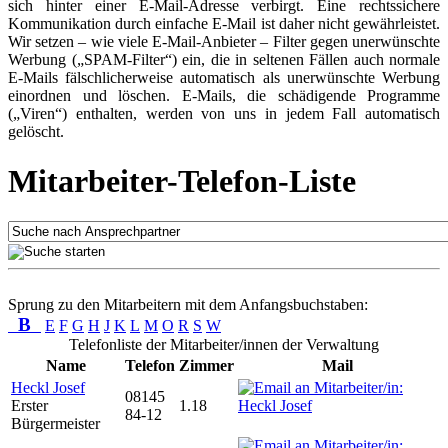
sich hinter einer E-Mail-Adresse verbirgt. Eine rechtssichere
Kommunikation durch einfache E-Mail ist daher nicht gewährleistet.
Wir setzen – wie viele E-Mail-Anbieter – Filter gegen unerwünschte
Werbung („SPAM-Filter“) ein, die in seltenen Fällen auch normale
E-Mails fälschlicherweise automatisch als unerwünschte Werbung
einordnen und löschen. E-Mails, die schädigende Programme
(„Viren“) enthalten, werden von uns in jedem Fall automatisch
gelöscht.
Mitarbeiter-Telefon-Liste
Sprung zu den Mitarbeitern mit dem Anfangsbuchstaben:
B
E
F
G
H
J
K
L
M
O
R
S
W
Telefonliste der Mitarbeiter/innen der Verwaltung
Name
Telefon
Zimmer
Mail
Heckl Josef
08145
Erster
1.18
84-12
Bürgermeister