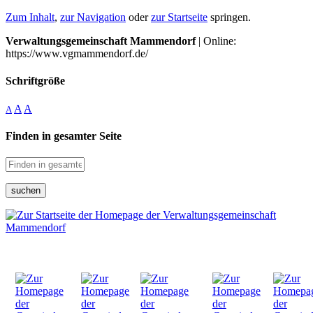
Zum Inhalt
,
zur Navigation
oder
zur Startseite
springen.
Verwaltungsgemeinschaft Mammendorf
| Online:
https://www.vgmammendorf.de/
Schriftgröße
A
A
A
Finden in gesamter Seite
suchen