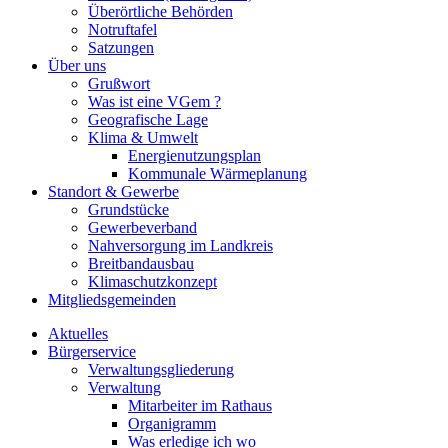
Überörtliche Behörden
Notruftafel
Satzungen
Über uns
Grußwort
Was ist eine VGem ?
Geografische Lage
Klima & Umwelt
Energienutzungsplan
Kommunale Wärmeplanung
Standort & Gewerbe
Grundstücke
Gewerbeverband
Nahversorgung im Landkreis
Breitbandausbau
Klimaschutzkonzept
Mitgliedsgemeinden
Aktuelles
Bürgerservice
Verwaltungsgliederung
Verwaltung
Mitarbeiter im Rathaus
Organigramm
Was erledige ich wo