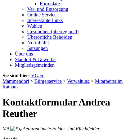
Formulare
Ver- und Entsorgung
Online Service
Interessante Links
Wahlen
Gesundheit (überregional)
Überörtliche Behörden
Notruftafel
Satzungen
Über uns
Standort & Gewerbe
Mitgliedsgemeinden
Sie sind hier:
VGem
Mammendorf
>
Bürgerservice
>
Verwaltung
>
Mitarbeiter im
Rathaus
Kontaktformular Andrea
Reuther
Mit
gekennzeichnete Felder sind Pflichtfelder.