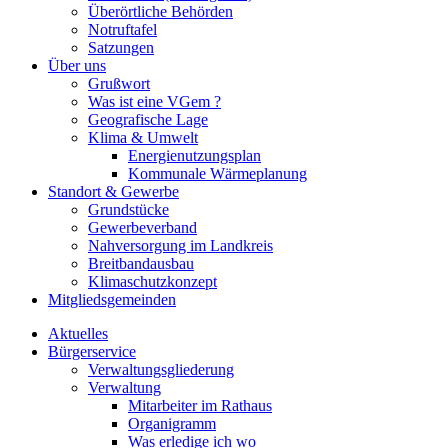
Überörtliche Behörden
Notruftafel
Satzungen
Über uns
Grußwort
Was ist eine VGem ?
Geografische Lage
Klima & Umwelt
Energienutzungsplan
Kommunale Wärmeplanung
Standort & Gewerbe
Grundstücke
Gewerbeverband
Nahversorgung im Landkreis
Breitbandausbau
Klimaschutzkonzept
Mitgliedsgemeinden
Aktuelles
Bürgerservice
Verwaltungsgliederung
Verwaltung
Mitarbeiter im Rathaus
Organigramm
Was erledige ich wo