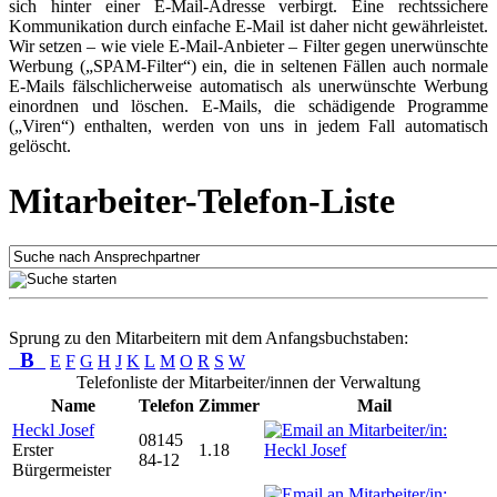
sich hinter einer E-Mail-Adresse verbirgt. Eine rechtssichere
Kommunikation durch einfache E-Mail ist daher nicht gewährleistet.
Wir setzen – wie viele E-Mail-Anbieter – Filter gegen unerwünschte
Werbung („SPAM-Filter“) ein, die in seltenen Fällen auch normale
E-Mails fälschlicherweise automatisch als unerwünschte Werbung
einordnen und löschen. E-Mails, die schädigende Programme
(„Viren“) enthalten, werden von uns in jedem Fall automatisch
gelöscht.
Mitarbeiter-Telefon-Liste
Sprung zu den Mitarbeitern mit dem Anfangsbuchstaben:
B
E
F
G
H
J
K
L
M
O
R
S
W
Telefonliste der Mitarbeiter/innen der Verwaltung
Name
Telefon
Zimmer
Mail
Heckl Josef
08145
Erster
1.18
84-12
Bürgermeister