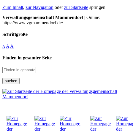
Zum Inhalt
,
zur Navigation
oder
zur Startseite
springen.
Verwaltungsgemeinschaft Mammendorf
| Online:
https://www.vgmammendorf.de/
Schriftgröße
A
A
A
Finden in gesamter Seite
suchen