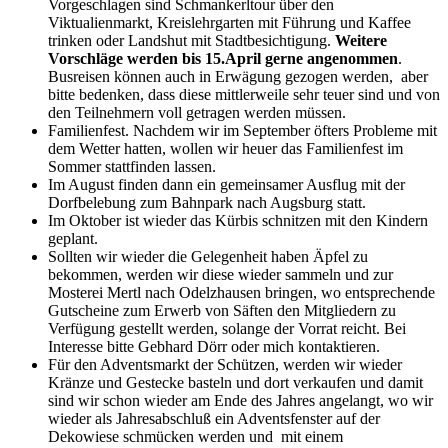
Vorgeschlagen sind Schmankerltour über den
Viktualienmarkt, Kreis­lehrgarten mit Führung und Kaffee
trinken oder Landshut mit Stadtbesichtigung.
Weitere
Vorschläge werden bis 15.April
gerne angenommen
.
Busreisen können auch in Erwägung gezogen werden, aber
bitte bedenken, dass diese mittlerweile sehr teuer sind und von
den Teilnehmern voll getragen werden müssen.
Familienfest. Nachdem wir im September öfters Probleme mit
dem Wetter hatten, wollen wir heuer das Fami­lienfest im
Sommer stattfinden lassen.
Im August finden dann ein gemeinsamer Ausflug mit der
Dorfbelebung zum Bahnpark nach Augsburg statt.
Im Oktober ist wieder das Kürbis schnitzen mit den Kindern
geplant.
Sollten wir wieder die Gelegenheit haben Äpfel zu
bekommen, werden wir diese wieder sammeln und zur
Mosterei Mertl nach Odelzhausen bringen, wo entsprechende
Gutscheine zum Erwerb von Säften den Mitgliedern zu
Verfügung gestellt werden, solange der Vorrat reicht. Bei
Interesse bitte Gebhard Dörr oder mich kontaktieren.
Für den Adventsmarkt der Schützen, werden wir wieder
Kränze und Gestecke basteln und dort verkaufen und damit
sind wir schon wieder am Ende des Jahres angelangt, wo wir
wieder als Jahresabschluß ein Adventsfenster auf der
Dekowiese schmücken werden und mit einem