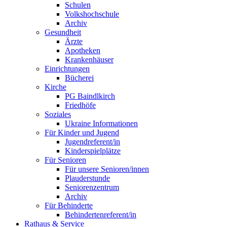
Schulen
Volkshochschule
Archiv
Gesundheit
Ärzte
Apotheken
Krankenhäuser
Einrichtungen
Bücherei
Kirche
PG Baindlkirch
Friedhöfe
Soziales
Ukraine Informationen
Für Kinder und Jugend
Jugendreferent/in
Kinderspielplätze
Für Senioren
Für unsere Senioren/innen
Plauderstunde
Seniorenzentrum
Archiv
Für Behinderte
Behindertenreferent/in
Rathaus & Service