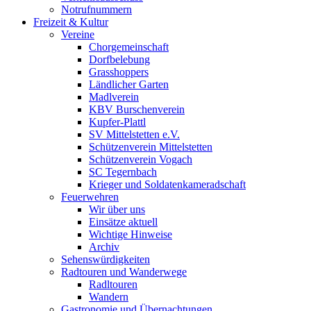
Notrufnummern
Freizeit & Kultur
Vereine
Chorgemeinschaft
Dorfbelebung
Grasshoppers
Ländlicher Garten
Madlverein
KBV Burschenverein
Kupfer-Plattl
SV Mittelstetten e.V.
Schützenverein Mittelstetten
Schützenverein Vogach
SC Tegernbach
Krieger und Soldatenkameradschaft
Feuerwehren
Wir über uns
Einsätze aktuell
Wichtige Hinweise
Archiv
Sehenswürdigkeiten
Radtouren und Wanderwege
Radltouren
Wandern
Gastronomie und Übernachtungen