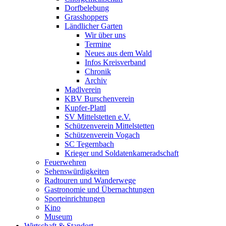
Dorfbelebung
Grasshoppers
Ländlicher Garten
Wir über uns
Termine
Neues aus dem Wald
Infos Kreisverband
Chronik
Archiv
Madlverein
KBV Burschenverein
Kupfer-Plattl
SV Mittelstetten e.V.
Schützenverein Mittelstetten
Schützenverein Vogach
SC Tegernbach
Krieger und Soldatenkameradschaft
Feuerwehren
Sehenswürdigkeiten
Radtouren und Wanderwege
Gastronomie und Übernachtungen
Sporteinrichtungen
Kino
Museum
Wirtschaft & Standort