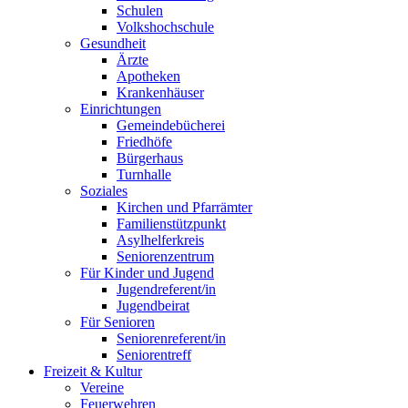
Schulen
Volkshochschule
Gesundheit
Ärzte
Apotheken
Krankenhäuser
Einrichtungen
Gemeindebücherei
Friedhöfe
Bürgerhaus
Turnhalle
Soziales
Kirchen und Pfarrämter
Familienstützpunkt
Asylhelferkreis
Seniorenzentrum
Für Kinder und Jugend
Jugendreferent/in
Jugendbeirat
Für Senioren
Seniorenreferent/in
Seniorentreff
Freizeit & Kultur
Vereine
Feuerwehren