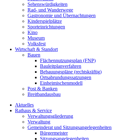
Sehenswürdigkeiten
Rad- und Wanderwege
Gastronomie und Übernachtungen
Kinderspielplätze
Sporteinrichtungen
Kino
Museum
Volksfest
Wirtschaft & Standort
Bauen
Flächennutzungsplan (FNP)
Bauleitplanverfahren
Bebauungspläne (rechtskräftig)
Ortsabrundungssatzungen
Einheimischenmodell
Post & Banken
Breitbandausbau
Aktuelles
Rathaus & Service
Verwaltungsgliederung
Verwaltung
Gemeinderat und Sitzungsangelegenheiten
Bürgermeister
Sitzungsangelegenheiten