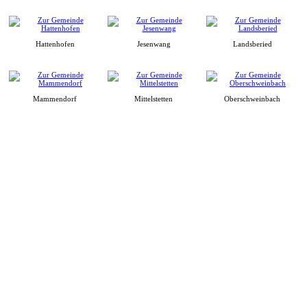
Hattenhofen
Jesenwang
Landsberied
Mammendorf
Mittelstetten
Oberschweinbach