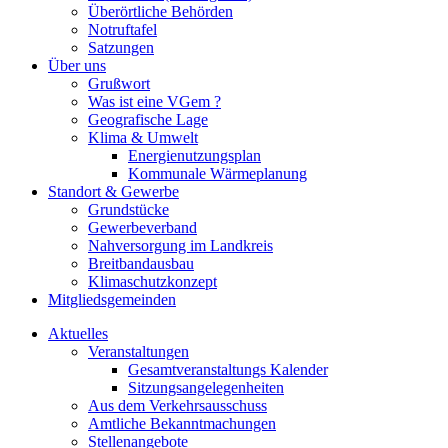
Überörtliche Behörden
Notruftafel
Satzungen
Über uns
Grußwort
Was ist eine VGem ?
Geografische Lage
Klima & Umwelt
Energienutzungsplan
Kommunale Wärmeplanung
Standort & Gewerbe
Grundstücke
Gewerbeverband
Nahversorgung im Landkreis
Breitbandausbau
Klimaschutzkonzept
Mitgliedsgemeinden
Aktuelles
Veranstaltungen
Gesamtveranstaltungs Kalender
Sitzungsangelegenheiten
Aus dem Verkehrsausschuss
Amtliche Bekanntmachungen
Stellenangebote