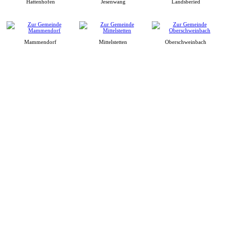
Hattenhofen
Jesenwang
Landsberied
Mammendorf
Mittelstetten
Oberschweinbach