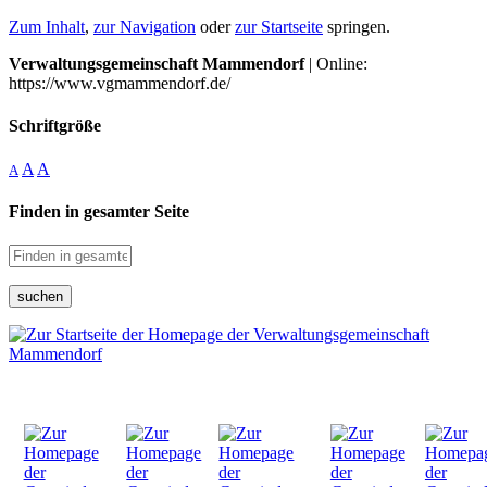
Zum Inhalt
,
zur Navigation
oder
zur Startseite
springen.
Verwaltungsgemeinschaft Mammendorf
| Online:
https://www.vgmammendorf.de/
Schriftgröße
A
A
A
Finden in gesamter Seite
suchen