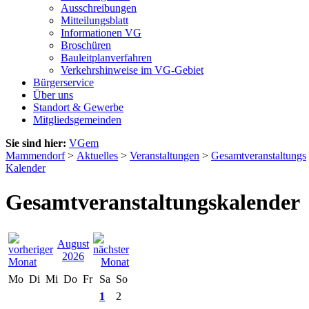
Ausschreibungen
Mitteilungsblatt
Informationen VG
Broschüren
Bauleitplanverfahren
Verkehrshinweise im VG-Gebiet
Bürgerservice
Über uns
Standort & Gewerbe
Mitgliedsgemeinden
Sie sind hier:
VGem
Mammendorf
>
Aktuelles
>
Veranstaltungen
>
Gesamtveranstaltungs
Kalender
Gesamtveranstaltungskalender
August
2026
Mo
Di
Mi
Do
Fr
Sa
So
1
2