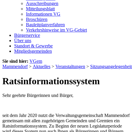
Ausschreibungen
Mitteilungsblatt
Informationen VG
Broschüren
Bauleitplanverfahren
Verkehrshinweise im VG-Gebiet
Bürgerservice
Über uns
Standort & Gewerbe
Mitgliedsgemeinden
Sie sind hier:
VGem
Mammendorf
>
Aktuelles
>
Veranstaltungen
>
Sitzungsangelegenhei
Ratsinformationssystem
Sehr geehrte Bürgerinnen und Bürger,
seit dem Jahr 2020 nutzt die Verwaltungsgemeinschaft Mammendorf
gemeinsam mit allen zugehörigen Gemeinden und Gremien ein
Ratsinformationssystem. Zu Beginn der neuen Legislaturperiode
wird dieses System nun auch Ihnen als Bürgerinnen und Bürgern