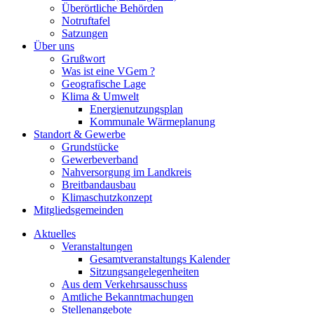
Überörtliche Behörden
Notruftafel
Satzungen
Über uns
Grußwort
Was ist eine VGem ?
Geografische Lage
Klima & Umwelt
Energienutzungsplan
Kommunale Wärmeplanung
Standort & Gewerbe
Grundstücke
Gewerbeverband
Nahversorgung im Landkreis
Breitbandausbau
Klimaschutzkonzept
Mitgliedsgemeinden
Aktuelles
Veranstaltungen
Gesamtveranstaltungs Kalender
Sitzungsangelegenheiten
Aus dem Verkehrsausschuss
Amtliche Bekanntmachungen
Stellenangebote