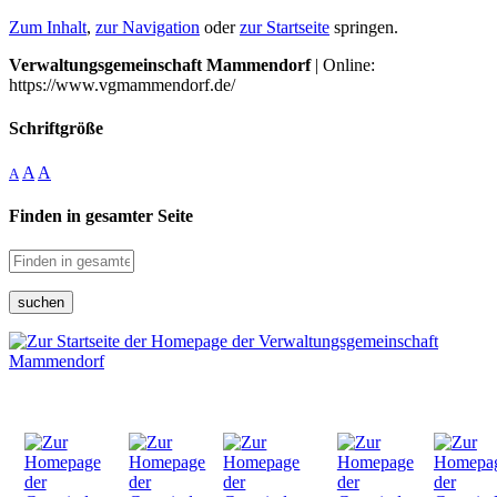
Zum Inhalt
,
zur Navigation
oder
zur Startseite
springen.
Verwaltungsgemeinschaft Mammendorf
| Online:
https://www.vgmammendorf.de/
Schriftgröße
A
A
A
Finden in gesamter Seite
suchen