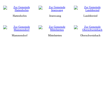
Hattenhofen
Jesenwang
Landsberied
Mammendorf
Mittelstetten
Oberschweinbach