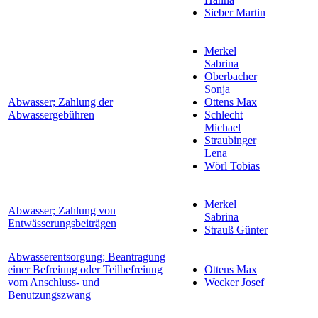
Sieber Martin
Merkel
Sabrina
Oberbacher
Sonja
Abwasser; Zahlung der
Ottens Max
Abwassergebühren
Schlecht
Michael
Straubinger
Lena
Wörl Tobias
Merkel
Abwasser; Zahlung von
Sabrina
Entwässerungsbeiträgen
Strauß Günter
Abwasserentsorgung; Beantragung
einer Befreiung oder Teilbefreiung
Ottens Max
vom Anschluss- und
Wecker Josef
Benutzungszwang