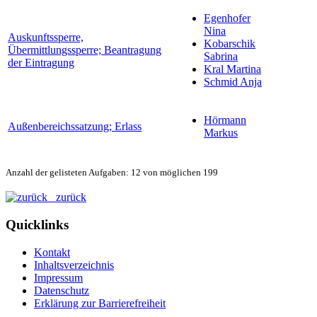
Egenhofer
Nina
Auskunftssperre,
Kobarschik
Übermittlungssperre; Beantragung
Sabrina
der Eintragung
Kral Martina
Schmid Anja
Hörmann
Außenbereichssatzung; Erlass
Markus
Anzahl der gelisteten Aufgaben: 12 von möglichen 199
zurück
Quicklinks
Kontakt
Inhaltsverzeichnis
Impressum
Datenschutz
Erklärung zur Barrierefreiheit