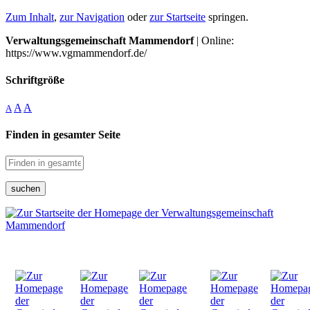
Zum Inhalt
,
zur Navigation
oder
zur Startseite
springen.
Verwaltungsgemeinschaft Mammendorf
| Online:
https://www.vgmammendorf.de/
Schriftgröße
A
A
A
Finden in gesamter Seite
suchen