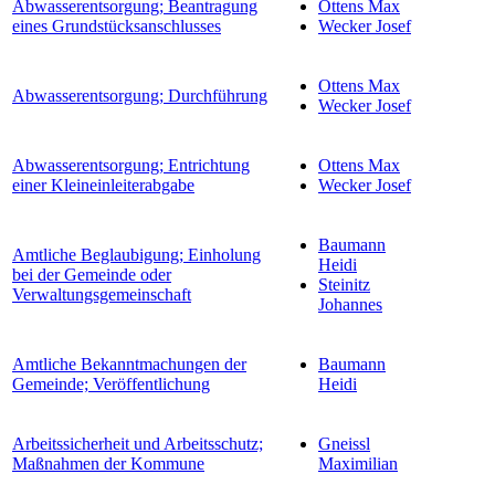
Abwasserentsorgung; Beantragung
Ottens Max
eines Grundstücksanschlusses
Wecker Josef
Ottens Max
Abwasserentsorgung; Durchführung
Wecker Josef
Abwasserentsorgung; Entrichtung
Ottens Max
einer Kleineinleiterabgabe
Wecker Josef
Baumann
Amtliche Beglaubigung; Einholung
Heidi
bei der Gemeinde oder
Steinitz
Verwaltungsgemeinschaft
Johannes
Amtliche Bekanntmachungen der
Baumann
Gemeinde; Veröffentlichung
Heidi
Arbeitssicherheit und Arbeitsschutz;
Gneissl
Maßnahmen der Kommune
Maximilian