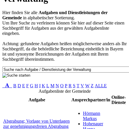
Hier finden Sie alle
Aufgaben und Dienstleistungen der
Gemeinde
in alphabetischer Sortierung.
Um Ihre Suche zu verfeinern können Sie hier auf dieser Seite einen
Suchbegriff für Aufgaben aus der gewählten Aufgabenliste
eingeben.
Achtung: gefundene Aufgaben heißen möglicherweise anders als Ihr
Suchbegriff, da die behördliche Bezeichnung einheitlich in Bayern
ist und synonyme Bezeichnungen der Aufgaben mit Ihrem
Suchbegriff übereinstimmen.
A
B
D
E
F
G
H
I
K
L
M
N
O
P
R
S
T
V
W
Z
ALLE
Aufgabenliste der Gemeinde
Online-
Aufgabe
Ansprechpartner/in
Dienste
Hörmann
Markus
Abgrabung; Vorlage von Unterlagen
Hohenauer
zur genehmigungsfreien Abgrabung
Hanna