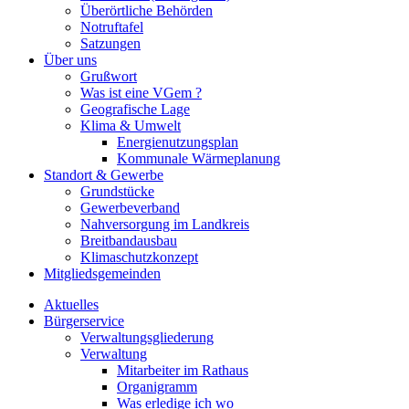
Überörtliche Behörden
Notruftafel
Satzungen
Über uns
Grußwort
Was ist eine VGem ?
Geografische Lage
Klima & Umwelt
Energienutzungsplan
Kommunale Wärmeplanung
Standort & Gewerbe
Grundstücke
Gewerbeverband
Nahversorgung im Landkreis
Breitbandausbau
Klimaschutzkonzept
Mitgliedsgemeinden
Aktuelles
Bürgerservice
Verwaltungsgliederung
Verwaltung
Mitarbeiter im Rathaus
Organigramm
Was erledige ich wo