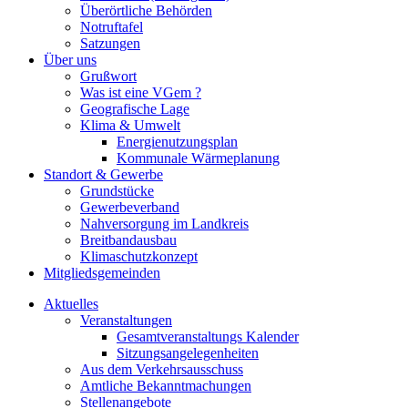
Überörtliche Behörden
Notruftafel
Satzungen
Über uns
Grußwort
Was ist eine VGem ?
Geografische Lage
Klima & Umwelt
Energienutzungsplan
Kommunale Wärmeplanung
Standort & Gewerbe
Grundstücke
Gewerbeverband
Nahversorgung im Landkreis
Breitbandausbau
Klimaschutzkonzept
Mitgliedsgemeinden
Aktuelles
Veranstaltungen
Gesamtveranstaltungs Kalender
Sitzungsangelegenheiten
Aus dem Verkehrsausschuss
Amtliche Bekanntmachungen
Stellenangebote