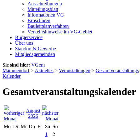
Ausschreibungen
Mitteilungsblatt
Informationen VG
Broschüren
Bauleitplanverfahren
Verkehrshinweise im VG-Gebiet
Bürgerservice
Über uns
Standort & Gewerbe
Mitgliedsgemeinden
Sie sind hier:
VGem
Mammendorf
>
Aktuelles
>
Veranstaltungen
>
Gesamtveranstaltungs
Kalender
Gesamtveranstaltungskalender
August
2026
Mo
Di
Mi
Do
Fr
Sa
So
1
2