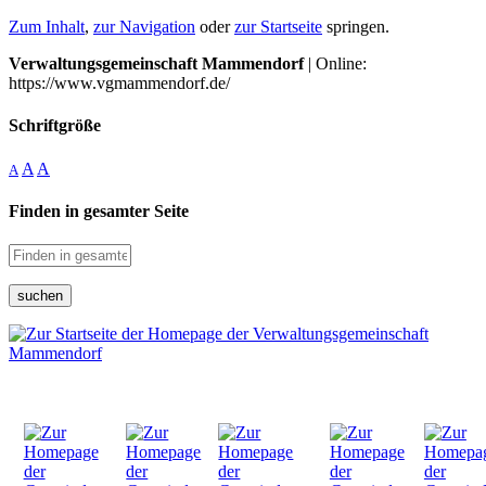
Zum Inhalt
,
zur Navigation
oder
zur Startseite
springen.
Verwaltungsgemeinschaft Mammendorf
| Online:
https://www.vgmammendorf.de/
Schriftgröße
A
A
A
Finden in gesamter Seite
suchen