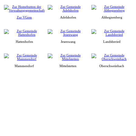
Zur VGem
Adelshofen
Althegnenberg
Hattenhofen
Jesenwang
Landsberied
Mammendorf
Mittelstetten
Oberschweinbach