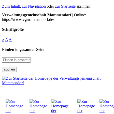
Zum Inhalt
,
zur Navigation
oder
zur Startseite
springen.
Verwaltungsgemeinschaft Mammendorf
| Online:
https://www.vgmammendorf.de/
Schriftgröße
A
A
A
Finden in gesamter Seite
suchen