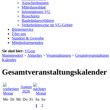
Ausschreibungen
Mitteilungsblatt
Informationen VG
Broschüren
Bauleitplanverfahren
Verkehrshinweise im VG-Gebiet
Bürgerservice
Über uns
Standort & Gewerbe
Mitgliedsgemeinden
Sie sind hier:
VGem
Mammendorf
>
Aktuelles
>
Veranstaltungen
>
Gesamtveranstaltungs
Kalender
Gesamtveranstaltungskalender
August
2026
Mo
Di
Mi
Do
Fr
Sa
So
1
2