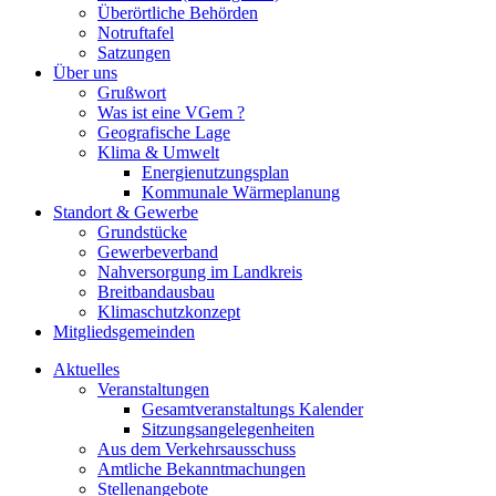
Überörtliche Behörden
Notruftafel
Satzungen
Über uns
Grußwort
Was ist eine VGem ?
Geografische Lage
Klima & Umwelt
Energienutzungsplan
Kommunale Wärmeplanung
Standort & Gewerbe
Grundstücke
Gewerbeverband
Nahversorgung im Landkreis
Breitbandausbau
Klimaschutzkonzept
Mitgliedsgemeinden
Aktuelles
Veranstaltungen
Gesamtveranstaltungs Kalender
Sitzungsangelegenheiten
Aus dem Verkehrsausschuss
Amtliche Bekanntmachungen
Stellenangebote