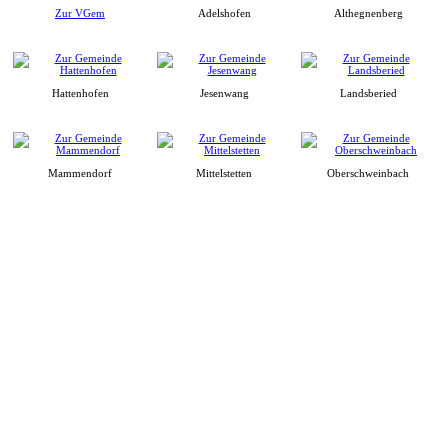
Zur VGem
Adelshofen
Althegnenberg
Hattenhofen
Jesenwang
Landsberied
Mammendorf
Mittelstetten
Oberschweinbach