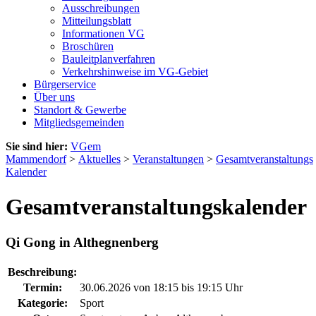
Ausschreibungen
Mitteilungsblatt
Informationen VG
Broschüren
Bauleitplanverfahren
Verkehrshinweise im VG-Gebiet
Bürgerservice
Über uns
Standort & Gewerbe
Mitgliedsgemeinden
Sie sind hier:
VGem
Mammendorf
>
Aktuelles
>
Veranstaltungen
>
Gesamtveranstaltungs
Kalender
Gesamtveranstaltungskalender
Qi Gong in Althegnenberg
Beschreibung:
Termin:
30.06.2026 von 18:15
bis 19:15 Uhr
Kategorie:
Sport