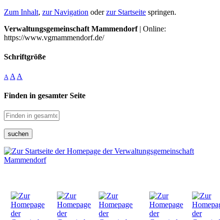
Zum Inhalt
,
zur Navigation
oder
zur Startseite
springen.
Verwaltungsgemeinschaft Mammendorf
| Online:
https://www.vgmammendorf.de/
Schriftgröße
A
A
A
Finden in gesamter Seite
suchen