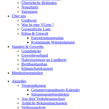
Überörtliche Behörden
Notruftafel
Satzungen
Über uns
Grußwort
Was ist eine VGem ?
Geografische Lage
Klima & Umwelt
Energienutzungsplan
Kommunale Wärmeplanung
Standort & Gewerbe
Grundstücke
Gewerbeverband
Nahversorgung im Landkreis
Breitbandausbau
Klimaschutzkonzept
Mitgliedsgemeinden
Aktuelles
Veranstaltungen
Gesamtveranstaltungs Kalender
Sitzungsangelegenheiten
Aus dem Verkehrsausschuss
Amtliche Bekanntmachungen
Stellenangebote