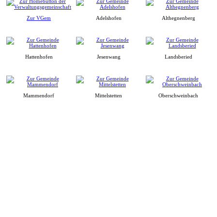
Zur VGem
Adelshofen
Althegnenberg
Hattenhofen
Jesenwang
Landsberied
Mammendorf
Mittelstetten
Oberschweinbach